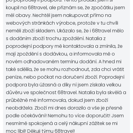
koupil na 68travel, ale přiznám se, že zpočátku jsem
měl obavy. Nechtěl jsem nakupovat přímo na
webových stránkách výrobce, protože v tu chvíli
neměli zboží skladem. Ukázalo se, že i 68travel mělo
s dodáním zboží trochu zpoždění. Natalia z
poprodejní podpory mě kontaktovala a zmínila, že
mají zpoždění s dodávkou, a informovala mě o
novém odhadovaném termínu dodání. A hned mi
také sdělila, že se mohu rozhodnout, zda chci vrátit
peníze, nebo počkat na doručení zboží. Poprodejní
podpora byla úžasná a díky ní jsem získala velkou
důvěru ve společnost 68travel. Natalia byla skvělá a
průběžně mě informovala, dokud jsem zboží
neobdržela. Zboží mi dnes dorazilo a vše je přesně
podle očekávání! Nemohu to více doporučit! Jsem
nesmírně spokojená a celý nákupní zážitek se mi
moc líbil! Děkuji týmu 68travel!