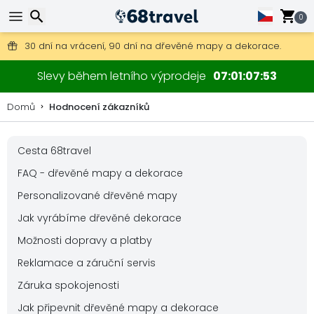
0
Poštovné zdarma na objednávky nad 1 900 Kč.
30 dní na vrácení, 90 dní na dřevěné mapy a dekorace.
Hledat
Slevy během letního výprodeje
07
01
07
53
Domů
Hodnocení zákazníků
Cesta 68travel
Hledat
FAQ - dřevěné mapy a dekorace
Personalizované dřevěné mapy
Jak vyrábíme dřevěné dekorace
Možnosti dopravy a platby
Reklamace a záruční servis
Záruka spokojenosti
Jak připevnit dřevěné mapy a dekorace