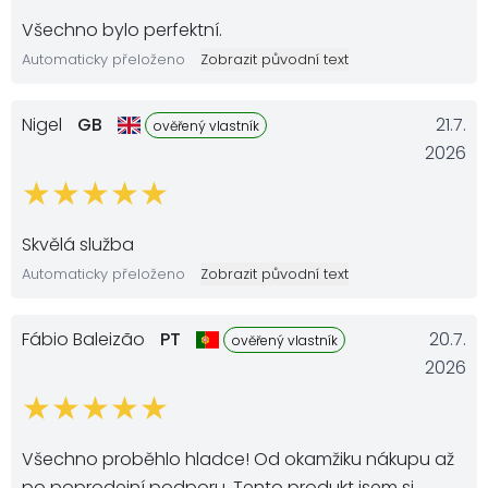
Všechno bylo perfektní.
Automaticky přeloženo
Zobrazit původní text
Nigel
GB
21.7.
ověřený vlastník
2026
Skvělá služba
Automaticky přeloženo
Zobrazit původní text
Fábio Baleizão
PT
20.7.
ověřený vlastník
2026
Všechno proběhlo hladce! Od okamžiku nákupu až
po poprodejní podporu. Tento produkt jsem si