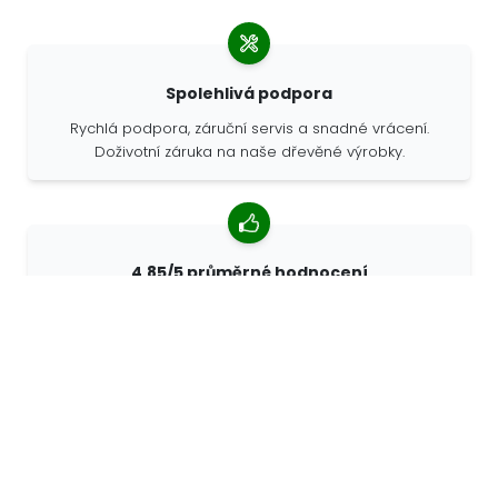
Spolehlivá podpora
Rychlá podpora, záruční servis a snadné vrácení.
Doživotní záruka na naše dřevěné výrobky.
4,85/5 průměrné hodnocení
Více než 7400 recenzí od zákazníků z celého světa. 98%
zákazníků nás doporučuje.
Personalizované objednávky
68travel je originální výrobce, což znamená, že