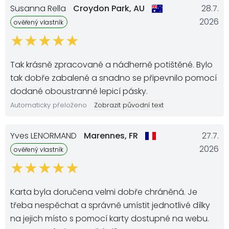
Susanna Rella
Croydon Park,
AU
28.7.
2026
ověřený vlastník
Tak krásně zpracované a nádherně potištěné. Bylo
tak dobře zabalené a snadno se připevnilo pomocí
dodané oboustranné lepicí pásky.
Automaticky přeloženo
Zobrazit původní text
Yves LENORMAND
Marennes,
FR
27.7.
2026
ověřený vlastník
Karta byla doručena velmi dobře chráněná. Je
třeba nespěchat a správně umístit jednotlivé dílky
na jejich místo s pomocí karty dostupné na webu.