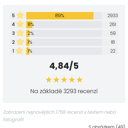
5
89%
2933
4
8%
261
3
2%
59
2
1%
18
1
1%
22
4,84/5
Na základě 3293 recenzí
Zobrazení nejnovějších 1758 recenzí s textem nebo
fotografií
S obrázkem (49)