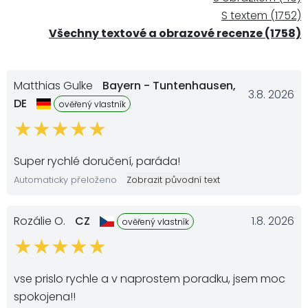
S textem (1752)
Všechny textové a obrazové recenze (1758)
Matthias Gulke
Bayern - Tuntenhausen,
3.8. 2026
DE
ověřený vlastník
Super rychlé doručení, paráda!
Automaticky přeloženo
Zobrazit původní text
Rozálie O.
CZ
1.8. 2026
ověřený vlastník
vse prislo rychle a v naprostem poradku, jsem moc
spokojena!!