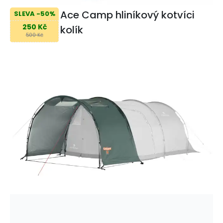
Ace Camp hliníkový kotvíci
SLEVA -50%
250 Kč
kolík
500 Kč