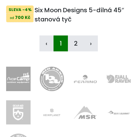
Six Moon Designs 5-dílná 45″
SLEVA -4%
700 Kč
stanová tyč
od
‹
1
2
›