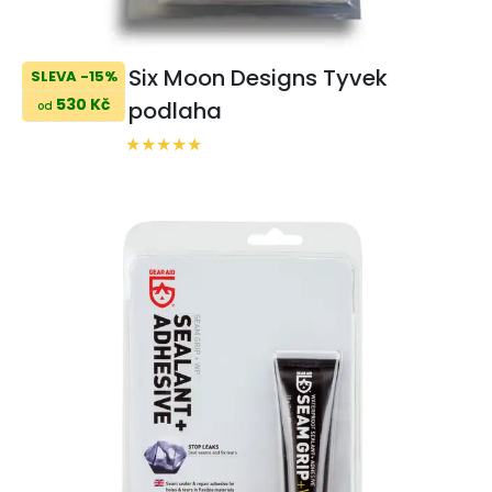
Six Moon Designs Tyvek
SLEVA -15%
530 Kč
podlaha
od