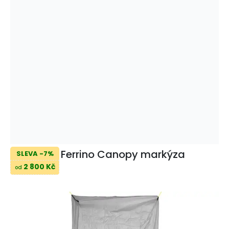
Ferrino Canopy markýza
SLEVA -7%
2 800 Kč
od