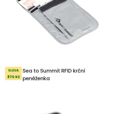
Sea to Summit RFID krční
SLEVA
870 Kč
peněženka