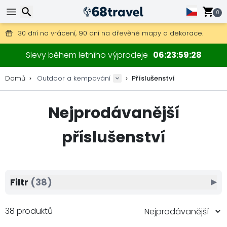
0
Poštovné zdarma na objednávky nad 1 900 Kč.
30 dní na vrácení, 90 dní na dřevěné mapy a dekorace.
Nejlepší ceny na outdoor vybavení a doplňky.
Hledat
Slevy během letního výprodeje
06
23
59
26
Domů
Outdoor a kempování
Příslušenství
Nejprodávanější
Hledat
příslušenství
Filtr
(38)
▶
38 produktů