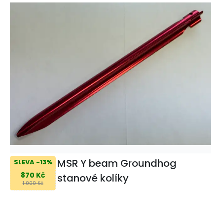
MSR Y beam Groundhog
SLEVA -13%
870 Kč
stanové kolíky
1 000 Kč