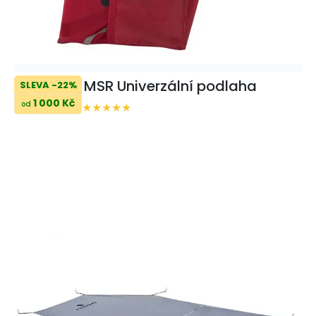
MSR Univerzální podlaha
SLEVA -22%
1 000 Kč
od