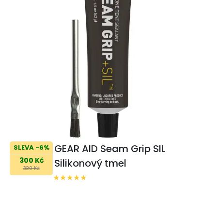
GEAR AID Seam Grip SIL
SLEVA -6%
300 Kč
Silikonový tmel
320 Kč