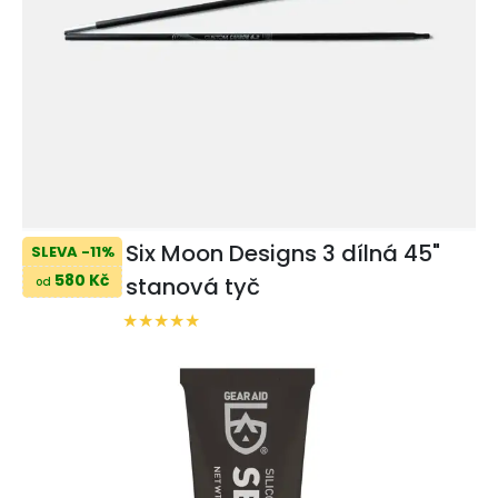
Six Moon Designs 3 dílná 45"
SLEVA -11%
580 Kč
stanová tyč
od