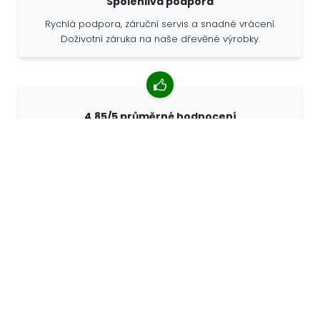
Spolehlivá podpora
Rychlá podpora, záruční servis a snadné vrácení.
Doživotní záruka na naše dřevěné výrobky.
4,85/5 průměrné hodnocení
Více než 7400 recenzí od zákazníků z celého světa. 98%
zákazníků nás doporučuje.
Personalizované objednávky
68travel je originální výrobce, což znamená, že
můžeme rychle vytvořit individuální objednávky podle
vašich přání.