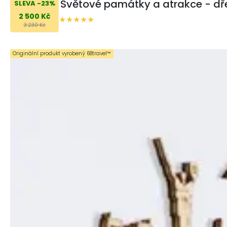
Světové památky a atrakce - d
SLEVA -23%
2 500 Kč
3 230 Kč
Originální produkt vyrobený 68travel™️