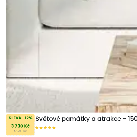
Světové památky a atrakce - 15
SLEVA -12%
3 730 Kč
4 230 Kč