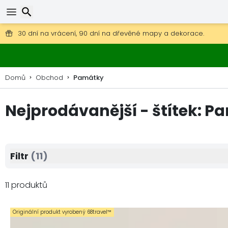
Poštovné zdarma na objednávky nad 1 900 Kč.
30 dní na vrácení, 90 dní na dřevěné mapy a dekorace.
Hledat
Domů
Obchod
Památky
Nejprodávanější - štítek: 
Filtr
(11)
11 produktů
Originální produkt vyrobený 68travel™️