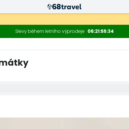
Slevy během letního výprodeje
06
21
55
32
Památky
Hledat