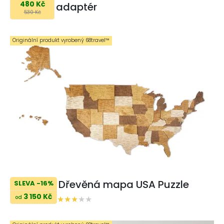
480 Kč
adaptér
530 Kč
Originální produkt vyrobený 68travel™️
Dřevěná mapa USA Puzzle
SLEVA -16%
3 150 Kč
od