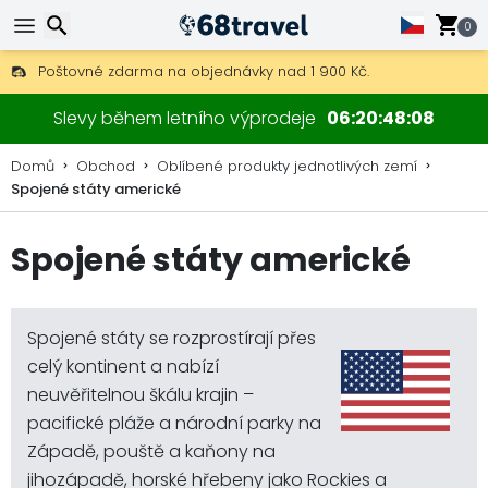
0
Poštovné zdarma na objednávky nad 1 900 Kč.
30 dní na vrácení, 90 dní na dřevěné mapy a dekorace.
Hledat
Slevy během letního výprodeje
06
20
48
06
Domů
Obchod
Oblíbené produkty jednotlivých zemí
Spojené státy americké
Hledat
Spojené státy americké
Spojené státy se rozprostírají přes
celý kontinent a nabízí
neuvěřitelnou škálu krajin –
pacifické pláže a národní parky na
Západě, pouště a kaňony na
jihozápadě, horské hřebeny jako Rockies a