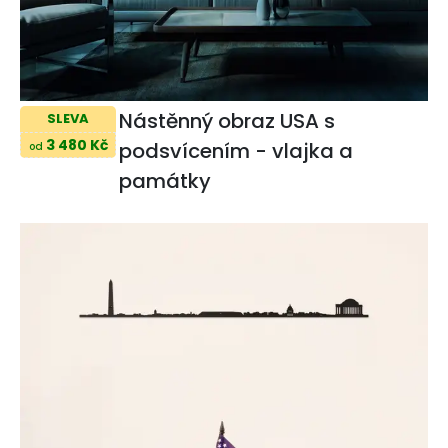
Nástěnný obraz USA s
SLEVA
3 480 Kč
podsvícením - vlajka a
od
památky