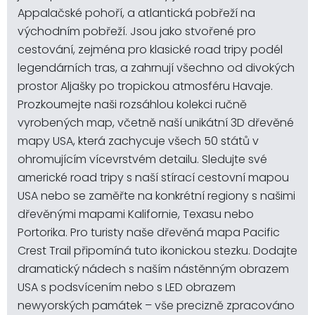
Appalačské pohoří, a atlantická pobřeží na
východním pobřeží. Jsou jako stvořené pro
cestování, zejména pro klasické road tripy podél
legendárních tras, a zahrnují všechno od divokých
prostor Aljašky po tropickou atmosféru Havaje.
Prozkoumejte naši rozsáhlou kolekci ručně
vyrobených map, včetně naší unikátní 3D dřevěné
mapy USA, která zachycuje všech 50 států v
ohromujícím vícevrstvém detailu. Sledujte své
americké road tripy s naší stírací cestovní mapou
USA nebo se zaměřte na konkrétní regiony s našimi
dřevěnými mapami Kalifornie, Texasu nebo
Portorika. Pro turisty naše dřevěná mapa Pacific
Crest Trail připomíná tuto ikonickou stezku. Dodajte
dramatický nádech s naším nástěnným obrazem
USA s podsvícením nebo s LED obrazem
newyorských památek – vše precizně zpracováno