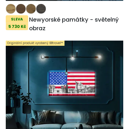
Newyorské památky - světelný
SLEVA
5 730 Kč
obraz
Originální produkt vyrobený 68travel™️