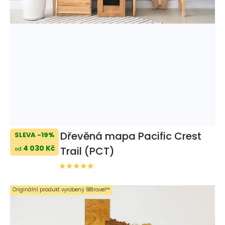
Dřevěná mapa Pacific Crest
SLEVA -19%
4 030 Kč
Trail (PCT)
od
Originální produkt vyrobený 68travel™️