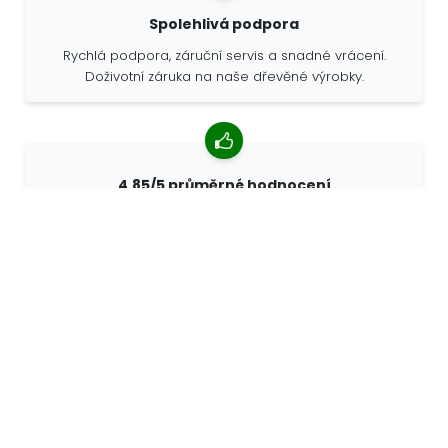
Spolehlivá podpora
Rychlá podpora, záruční servis a snadné vrácení.
Doživotní záruka na naše dřevěné výrobky.
4,85/5 průměrné hodnocení
Více než 7400 recenzí od zákazníků z celého světa. 98%
zákazníků nás doporučuje.
Personalizované objednávky
68travel je originální výrobce, což znamená, že
můžeme rychle vytvořit individuální objednávky podle
vašich přání.