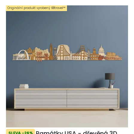
Originální produkt vyrobený 68travel™️
Památky USA - dřevěná 3D
SLEVA -26%