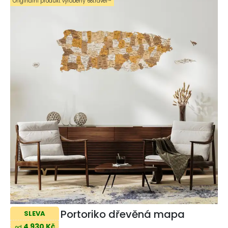
Originální produkt vyrobený 68travel™️
Portoriko dřevěná mapa
SLEVA
4 930 Kč
od