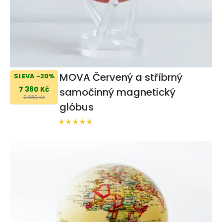
MOVA Červený a stříbrný
SLEVA -20%
7 380 Kč
samočinný magnetický
9 230 Kč
glóbus