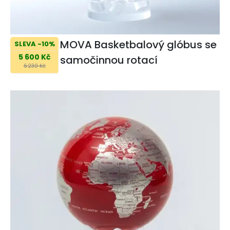
MOVA Basketbalový glóbus se
SLEVA -10%
5 600 Kč
samočinnou rotací
6 230 Kč