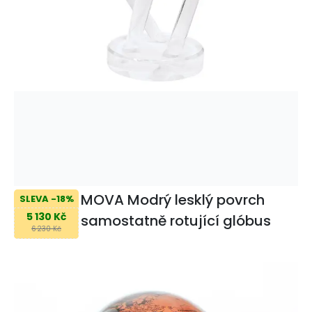
MOVA Modrý lesklý povrch
SLEVA -18%
5 130 Kč
samostatně rotující glóbus
6 230 Kč