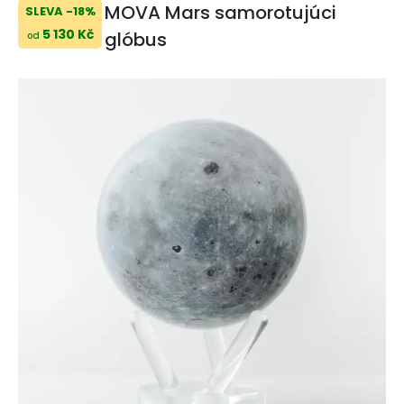
MOVA Mars samorotujúci
SLEVA -18%
5 130 Kč
glóbus
od