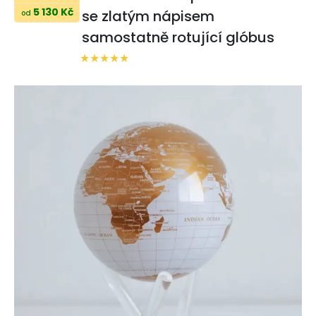
5 130 Kč
se zlatým nápisem
od
samostatně rotující glóbus