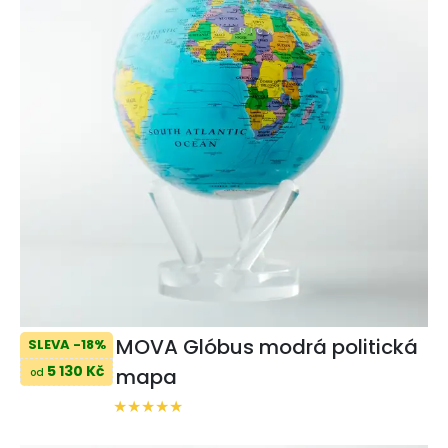
MOVA Glóbus modrá politická
SLEVA -18%
5 130 Kč
mapa
od