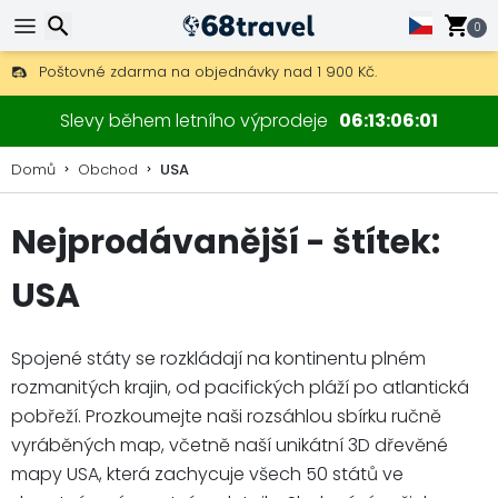
0
Poštovné zdarma na objednávky nad 1 900 Kč.
30 dní na vrácení, 90 dní na dřevěné mapy a dekorace.
Hledat
Slevy během letního výprodeje
06
13
05
59
Domů
Obchod
USA
Nejprodávanější - štítek:
Hledat
USA
Spojené státy se rozkládají na kontinentu plném
rozmanitých krajin, od pacifických pláží po atlantická
pobřeží. Prozkoumejte naši rozsáhlou sbírku ručně
vyráběných map, včetně naší unikátní 3D dřevěné
mapy USA, která zachycuje všech 50 států ve