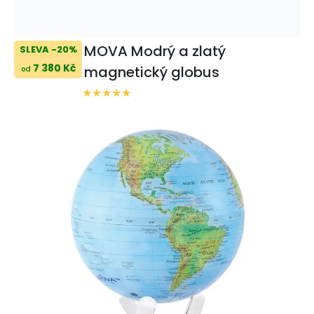
MOVA Modrý a zlatý
SLEVA -20%
7 380 Kč
magnetický globus
od