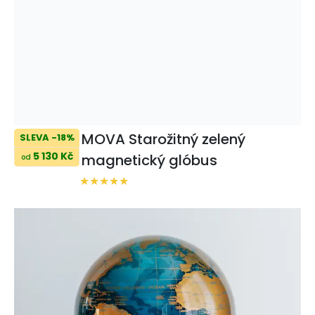
MOVA Starožitný zelený
SLEVA -18%
5 130 Kč
magnetický glóbus
od