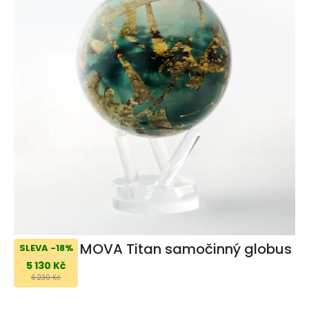
MOVA Titan samočinný globus
SLEVA -18%
5 130 Kč
6 230 Kč