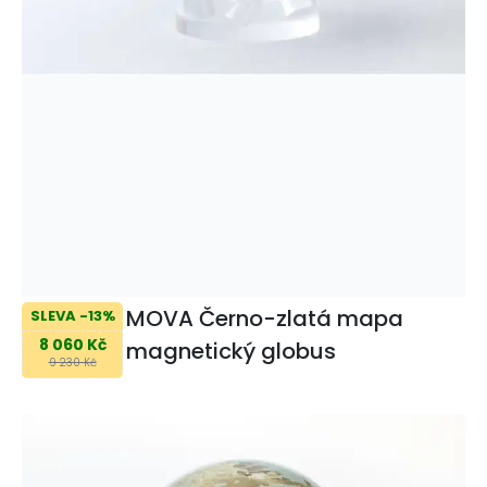
MOVA Černo-zlatá mapa
SLEVA -13%
8 060 Kč
magnetický globus
9 230 Kč