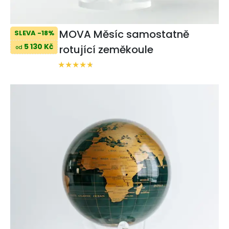
MOVA Měsíc samostatně
SLEVA -18%
5 130 Kč
rotující zeměkoule
od