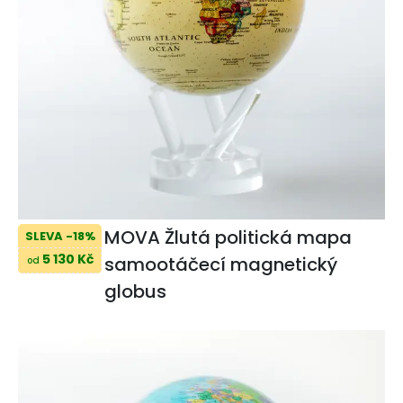
MOVA Žlutá politická mapa
SLEVA -18%
5 130 Kč
samootáčecí magnetický
od
globus