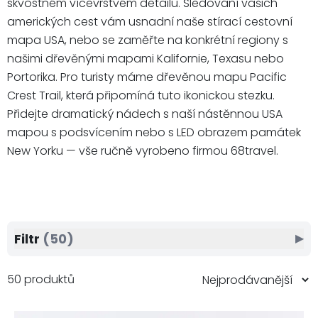
skvostném vícevrstvém detailu. Sledování vašich
amerických cest vám usnadní naše stírací cestovní
mapa USA, nebo se zaměřte na konkrétní regiony s
našimi dřevěnými mapami Kalifornie, Texasu nebo
Portorika. Pro turisty máme dřevěnou mapu Pacific
Crest Trail, která připomíná tuto ikonickou stezku.
Přidejte dramatický nádech s naší nástěnnou USA
mapou s podsvícením nebo s LED obrazem památek
New Yorku — vše ručně vyrobeno firmou 68travel.
Filtr
(50)
▶
50 produktů