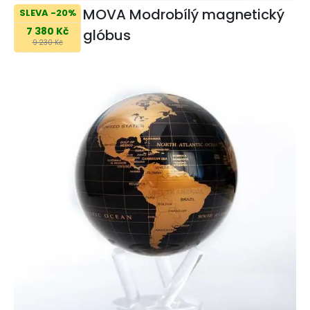
MOVA Modrobílý magnetický
SLEVA -20%
7 380 Kč
glóbus
9 230 Kč