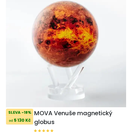
MOVA Venuše magnetický
SLEVA -18%
5 130 Kč
globus
od