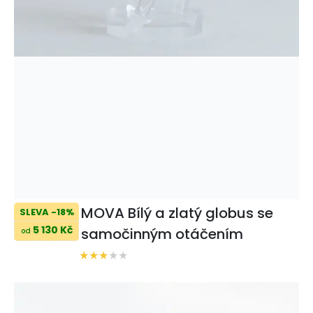
MOVA Bílý a zlatý globus se
SLEVA -18%
5 130 Kč
samočinným otáčením
od