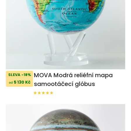
MOVA Modrá reliéfní mapa
SLEVA -18%
5 130 Kč
samootáčecí glóbus
od