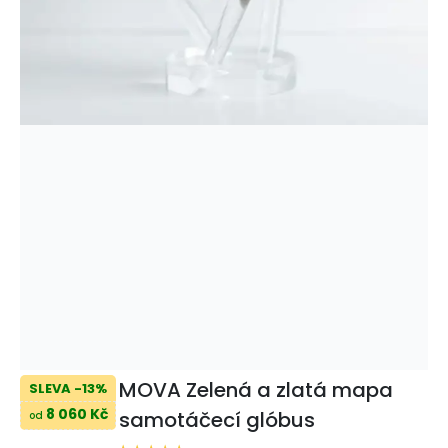
MOVA Zelená a zlatá mapa
SLEVA -13%
8 060 Kč
samotáčecí glóbus
od