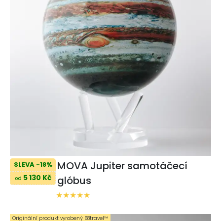
MOVA Jupiter samotáčecí
SLEVA -18%
5 130 Kč
glóbus
od
Originální produkt vyrobený 68travel™️