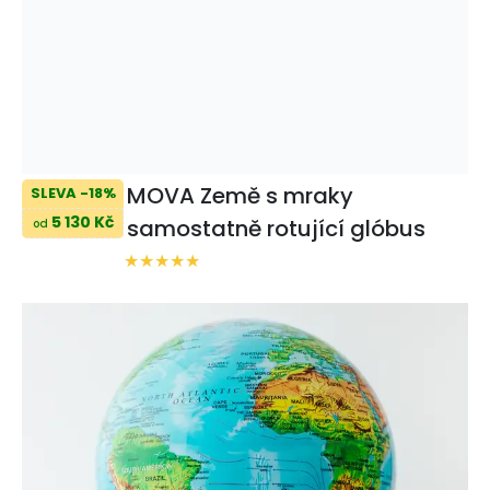
MOVA Země s mraky
SLEVA -18%
5 130 Kč
samostatně rotující glóbus
od