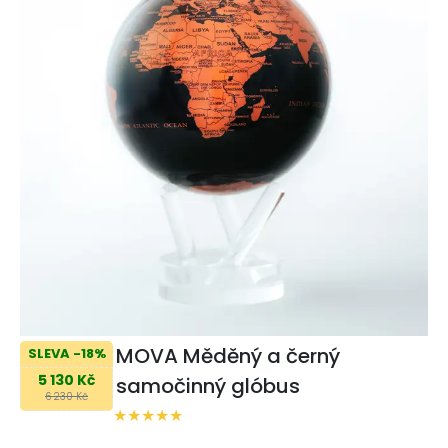
MOVA Měděný a černý
SLEVA -18%
5 130 Kč
samočinný glóbus
6 230 Kč