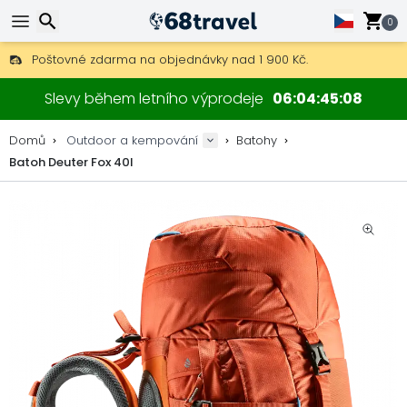
0
Poštovné zdarma na objednávky nad 1 900 Kč.
30 dní na vrácení, 90 dní na dřevěné mapy a dekorace.
Hledat
Nejlepší ceny na outdoor vybavení a doplňky.
Slevy během letního výprodeje
06
04
45
07
Domů
Outdoor a kempování
Batohy
Batoh Deuter Fox 40l
Hledat