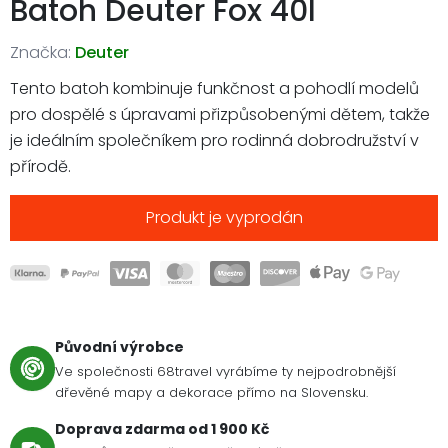
Batoh Deuter Fox 40l
Značka:
Deuter
Tento batoh kombinuje funkčnost a pohodlí modelů
pro dospělé s úpravami přizpůsobenými dětem, takže
je ideálním společníkem pro rodinná dobrodružství v
přírodě.
Produkt je vyprodán
Původní výrobce
Ve společnosti 68travel vyrábíme ty nejpodrobnější
dřevěné mapy a dekorace přímo na Slovensku.
Doprava zdarma od 1 900 Kč