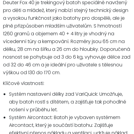
Deuter Fox 40 je trekingový batoh speciálně navržený
pro děti a mládež, který nabízí stejný technický design
a vysokou funkčnost jako batohy pro dospělé, ale je
plně přizpůsoben mladším uživatelům. S hmotností
1260 gramů a objemem 40 + 4 litry je vhodný na
vícedenní túry a kempování. Rozměry jsou 65 cm na
délku, 28 cm na šířku a 26 cm do hloubky. Doporučená
nosnost se pohybuje od 3 do 6 kg, vyhovuje délce zad
od 32 do 46 cm a je ideální pro uživatele s tělesnou
výškou od 130 do 170 cm.
Klíčové vlastnosti:
Systém nastavení délky zad VariQuick: Umožňuje,
aby batoh rostl s dítětem, a zajišťuje tak pohodlné
nošení v průběhu let.
Systém Aircontact: Batoh je vybaven systémem
Aircontact, který je součástí batohu: Zajišťuje
efektivní přenos nákladu a ventilaci, udržuje náklad