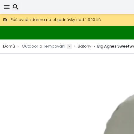
Poštovné zdarma na objednávky nad 1 900 Kč.
30 dní na vrácení, 90 dní na dřevěné mapy a dekorace.
Nejlepší ceny na outdoor vybavení a doplňky.
Hledat
Domů
Outdoor a kempování
Batohy
Big Agnes Sweetwat