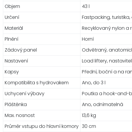
Objem
43 l
Určení
Fastpacking, turistik
Materiál
Recyklovaný nylon a 
Plnění
Horní
Zádový panel
Odvětraný, anatomic
Nastavení
Load liftery, nastavi
Kapsy
Přední, boční a na ra
Kompatibilita s hydrovakem
Ano, do 3 l
Uchycení výbavy
Poutka a hook-and-
Pláštěnka
Ano, odnímatelná
Max. nosnost
13,6 kg
Průměr vstupu do hlavní komory
30 cm