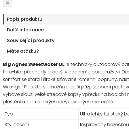
Popis produktu
Další informace
Související produkty
Máte otázku?
Big Agnes Sweetwater UL
je technický outdoorový batoh
thru-hike přechody a kratší vícedenní dobrodružství. D
komfort se starají široké síťované ramenní popruhy, na
Wrangler Plus, který umožňuje lepší přizpůsobení postav
výbavě slouží velké strečové kapsy vpředu, na bocích i 
pláštěnka z ultralehkých recyklovaných materiálů.
Typ
Ultra lehký turistický 
Styl nošení
Inspirovaný běžeckou