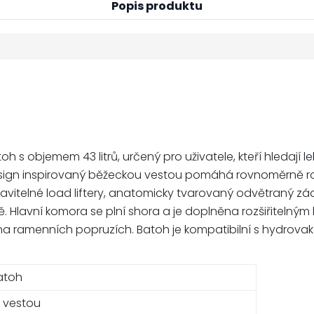
Popis produktu
 s objemem 43 litrů, určený pro uživatele, kteří hledají l
esign inspirovaný běžeckou vestou pomáhá rovnoměrně rozl
stavitelné load liftery, anatomicky tvarovaný odvětraný
ě. Hlavní komora se plní shora a je doplněna rozšiřitelným
na ramenních popruzích. Batoh je kompatibilní s hydrovake
batoh
 vestou