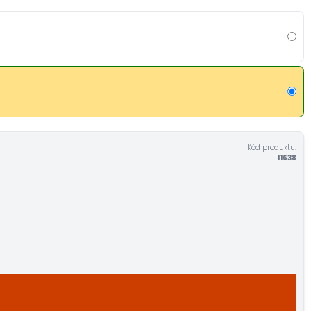
Kód produktu:
11638
U