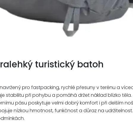
ralehký turistický batoh
oh navržený pro fastpacking, rychlé přesuny v terénu a ví
je stabilitu při pohybu a pomáhá držet náklad blízko tě
u pásu poskytuje velmi dobrý komfort i při delším noše
ojuje nízkou hmotnost, funkčnost a důraz na udržitelnost.
podmínkách.