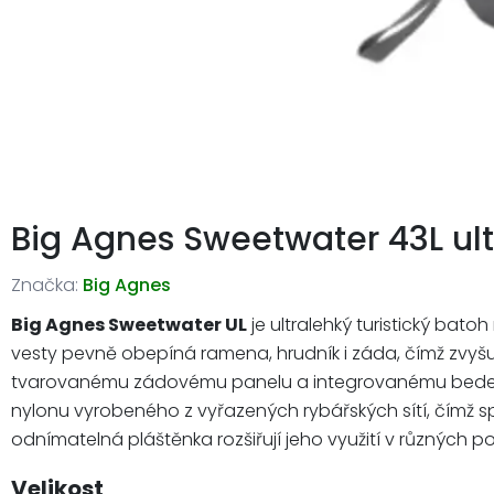
Big Agnes Sweetwater 43L ult
Značka:
Big Agnes
Big Agnes Sweetwater UL
je ultralehký turistický bat
vesty pevně obepíná ramena, hrudník i záda, čímž zvyšu
tvarovanému zádovému panelu a integrovanému bederním
nylonu vyrobeného z vyřazených rybářských sítí, čímž sp
odnímatelná pláštěnka rozšiřují jeho využití v různých 
Velikost