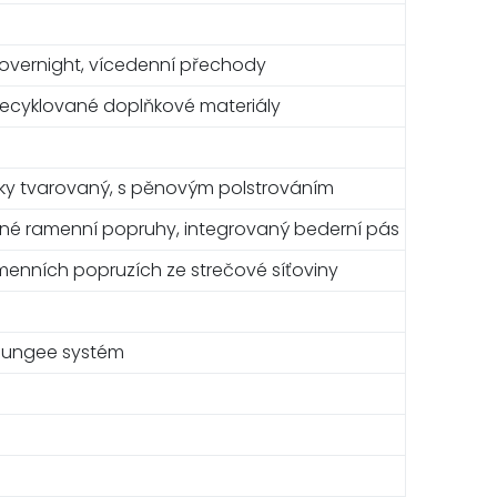
a, overnight, vícedenní přechody
recyklované doplňkové materiály
ky tvarovaný, s pěnovým polstrováním
telné ramenní popruhy, integrovaný bederní pás
menních popruzích ze strečové síťoviny
bungee systém