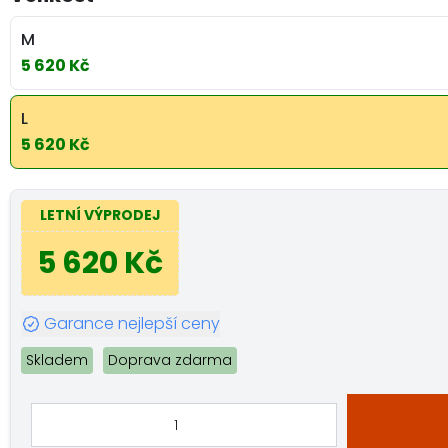
M
5 620 Kč
L
5 620 Kč
LETNÍ VÝPRODEJ
5 620 Kč
Garance nejlepší ceny
Skladem
Doprava zdarma