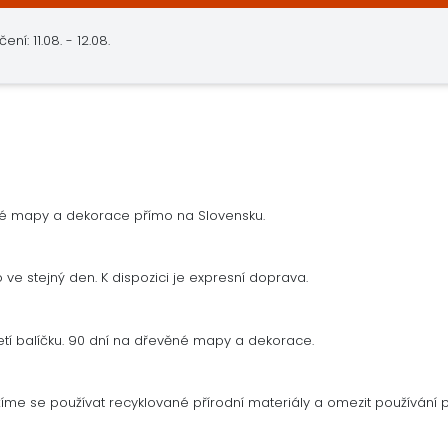
: 11.08. - 12.08.
né mapy a dekorace přímo na Slovensku.
ve stejný den. K dispozici je expresní doprava.
tí balíčku. 90 dní na dřevěné mapy a dekorace.
me se používat recyklované přírodní materiály a omezit používání p