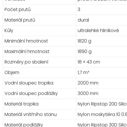
Počet prutů
3
Materiál prutů
dural
Kůly
ultralehké hliníkové
Minimální hmotnost
1820 g
Maximální hmotnost
1890 g
Rozměry po sbalení
18 × 43 cm
Objem
1,7 m³
Vodní sloupec tropika
2000 mm
Vodní sloupec podlážky
3000 mm
Materiál tropika
Nylon Ripstop 20D Sili
Materiál vnitřního stanu
Nylon moskytiéra 10 0
Materiál podlážky
Nylon Ripstop 30D Sili