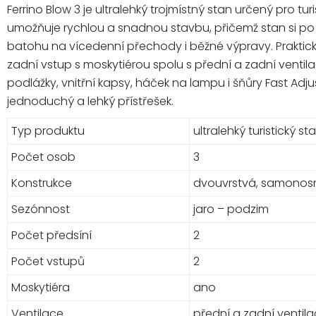
Ferrino Blow 3 je ultralehký trojmístný stan určený pro
umožňuje rychlou a snadnou stavbu, přičemž stan si po
batohu na vícedenní přechody i běžné výpravy. Praktickým
zadní vstup s moskytiérou spolu s přední a zadní venti
podlážky, vnitřní kapsy, háček na lampu i šňůry Fast Ad
jednoduchý a lehký přístřešek.
Typ produktu
ultralehký turistický st
Počet osob
3
Konstrukce
dvouvrstvá, samonos
Sezónnost
jaro – podzim
Počet předsíní
2
Počet vstupů
2
Moskytiéra
ano
Ventilace
přední a zadní ventil