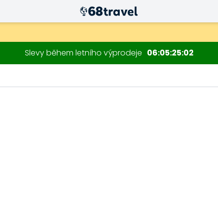
Slevy během letního výprodeje
06
05
25
01
Hledat