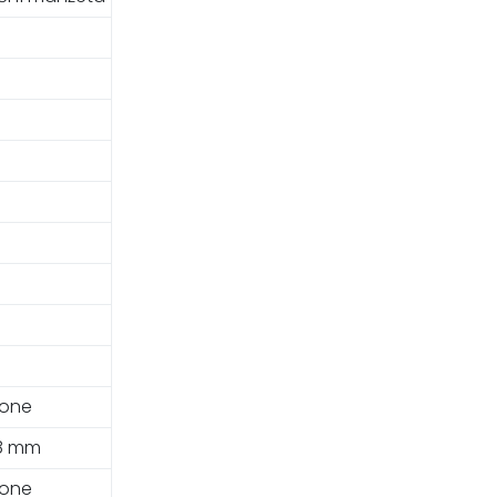
cone
.8 mm
cone