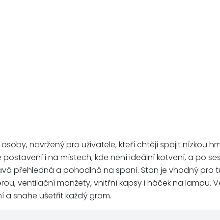
i osoby, navržený pro uživatele, kteří chtějí spojit nízkou h
vení i na místech, kde není ideální kotvení, a po sestaven
stává přehledná a pohodlná na spaní. Stan je vhodný pro tu
érou, ventilační manžety, vnitřní kapsy i háček na lampu.
ní a snahe ušetřit každý gram.