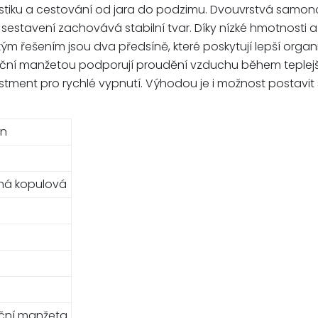
 turistiku a cestování od jara do podzimu. Dvouvrstvá sam
 sestavení zachovává stabilní tvar. Díky nízké hmotnost
 řešením jsou dva předsíně, které poskytují lepší organiza
lační manžetou podporují proudění vzduchu během teplejš
justment pro rychlé vypnutí. Výhodou je i možnost postavit
an
ná kopulová
ační manžeta