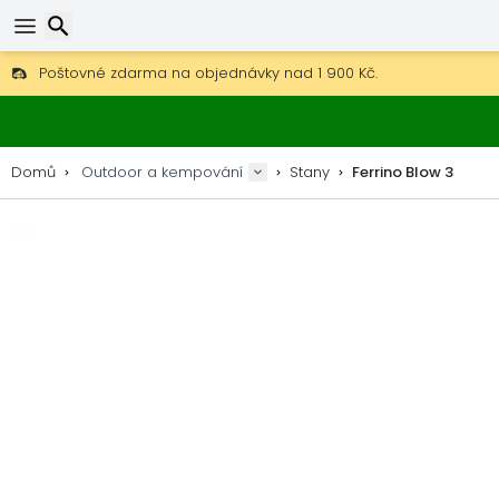
Poštovné zdarma na objednávky nad 1 900 Kč.
30 dní na vrácení, 90 dní na dřevěné mapy a dekorace.
Hledat
Nejlepší ceny na outdoor vybavení a doplňky.
Domů
Outdoor a kempování
Stany
Ferrino Blow 3