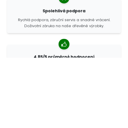
Spolehlivá podpora
Rychlá podpora, záruční servis a snadné vrácení.
Doživotní záruka na naše dřevěné výrobky.
4,85/5 průměrné hodnocení
Více než 7400 recenzí od zákazníků z celého světa. 98%
zákazníků nás doporučuje.
Personalizované objednávky
68travel je originální výrobce, což znamená, že
můžeme rychle vytvořit individuální objednávky podle
vašich přání.