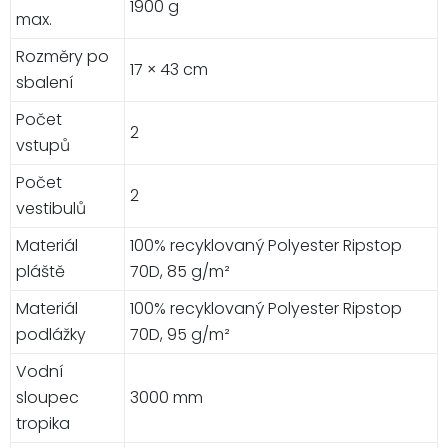
1900 g
max.
Rozměry po
17 × 43 cm
sbalení
Počet
2
vstupů
Počet
2
vestibulů
Materiál
100% recyklovaný Polyester Ripstop
pláště
70D, 85 g/m²
Materiál
100% recyklovaný Polyester Ripstop
podlážky
70D, 95 g/m²
Vodní
sloupec
3000 mm
tropika