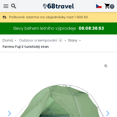
0
Poštovné zdarma na objednávky nad 1 900 Kč.
30 dní na vrácení, 90 dní na dřevěné mapy a dekorace.
Hledat
Nejlepší ceny na outdoor vybavení a doplňky.
Slevy během letního výprodeje
06
08
36
53
Domů
Outdoor a kempování
Stany
Ferrino Fuji 2 turistický stan
Hledat