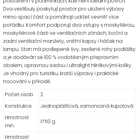
postavení i v podmínkách, kde není ideální povrch.
Dva vestibuly poskytují prostor pro uložení výbavy
mimo spací část a pomáhají udržet vevnitř více
pořádku. Komfort podporují dva vstupy s moskytiérou,
moskytiérové části ve ventilačních zónách, boční a
zadní ventilační manžety, vnitřní kapsy i háček na
lampu. Stan má podlepené švy, zesílené rohy podlážky
a je dodáván se 100 % vodotěsným přepravním
obalem, opravnou sadou i ultralight hliníkovými kolíky.
Je vhodný pro turistiku, kratší výpravy i praktické
nocování v přírodě.
Počet osob
2
Konstrukce
Jednoplášťová, samonosná kupolová
Hmotnost
1750 g
min.
Hmotnost