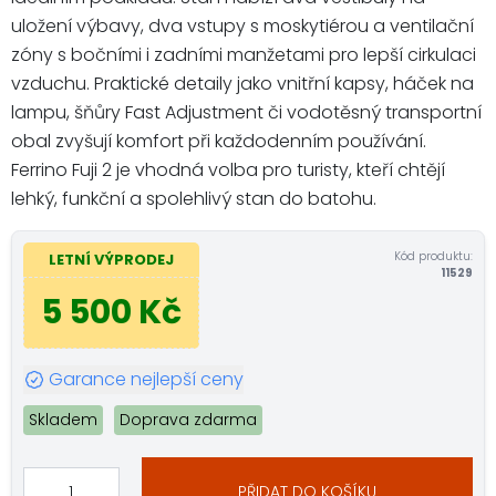
uložení výbavy, dva vstupy s moskytiérou a ventilační
zóny s bočními i zadními manžetami pro lepší cirkulaci
vzduchu. Praktické detaily jako vnitřní kapsy, háček na
lampu, šňůry Fast Adjustment či vodotěsný transportní
obal zvyšují komfort při každodenním používání.
Ferrino Fuji 2 je vhodná volba pro turisty, kteří chtějí
lehký, funkční a spolehlivý stan do batohu.
Kód produktu:
LETNÍ VÝPRODEJ
11529
5 500 Kč
Garance nejlepší ceny
Skladem
Doprava zdarma
PŘIDAT DO KOŠÍKU