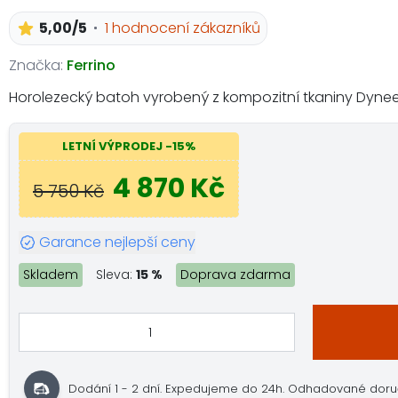
5,00/5
1 hodnocení zákazníků
Značka:
Ferrino
Horolezecký batoh vyrobený z kompozitní tkaniny Dyneema
LETNÍ VÝPRODEJ -15%
4 870 Kč
5 750 Kč
Garance nejlepší ceny
Skladem
Sleva:
15 %
Doprava zdarma
Dodání 1 - 2 dní. Expedujeme do 24h. Odhadované doručení