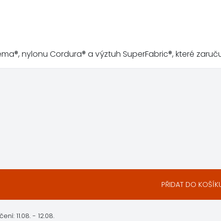
®, nylonu Cordura® a výztuh SuperFabric®, které zaručují
PŘIDAT DO KOŠÍK
: 11.08. - 12.08.