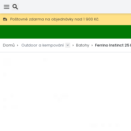
Poštovné zdarma na objednávky nad 1 900 Kč.
30 dní na vrácení, 90 dní na dřevěné mapy a dekorace.
Hledat
Nejlepší ceny na outdoor vybavení a doplňky.
Domů
Outdoor a kempování
Batohy
Ferrino Instinct 25