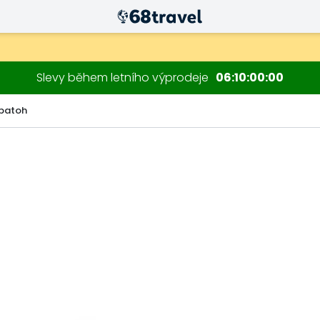
Slevy během letního výprodeje
06
09
59
58
 batoh
Hledat