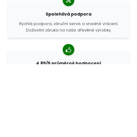
Spolehlivá podpora
Rychlá podpora, záruční servis a snadné vrácení.
Doživotní záruka na naše dřevěné výrobky.
4,85/5 průměrné hodnocení
Více než 7400 recenzí od zákazníků z celého světa. 98%
zákazníků nás doporučuje.
Personalizované objednávky
68travel je originální výrobce, což znamená, že
můžeme rychle vytvořit individuální objednávky podle
vašich přání.