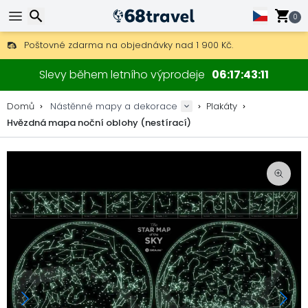
0
Poštovné zdarma na objednávky nad 1 900 Kč.
30 dní na vrácení, 90 dní na dřevěné mapy a dekorace.
Hledat
Originální výrobce map a dekorací.
Slevy během letního výprodeje
06
17
43
10
Domů
Nástěnné mapy a dekorace
Plakáty
Hvězdná mapa noční oblohy (nestírací)
Hledat