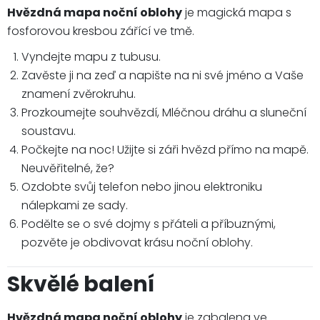
Hvězdná mapa noční oblohy
je magická mapa s
fosforovou kresbou zářící ve tmě.
Vyndejte mapu z tubusu.
Zavěste ji na zeď a napište na ni své jméno a Vaše
znamení zvěrokruhu.
Prozkoumejte souhvězdí, Mléčnou dráhu a sluneční
soustavu.
Počkejte na noc! Užijte si záři hvězd přímo na mapě.
Neuvěřitelné, že?
Ozdobte svůj telefon nebo jinou elektroniku
nálepkami ze sady.
Podělte se o své dojmy s přáteli a příbuznými,
pozvěte je obdivovat krásu noční oblohy.
Skvělé balení
Hvězdná mapa noční oblohy
je zabalena ve