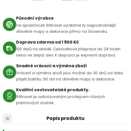
Původní výrobce
Ve společnosti 68travel vyrábíme ty nejpodrobnější
dřevěné mapy a dekorace přímo na Slovensku.
Doprava zdarma od 1 900 Kč
100 stylů na skladě. Celosvětová přeprava do 24 hodin
nebo ve stejný den. K dispozici je expresní doprava.
Snadné vrácení a výměna zboží
Vrácení a výměna zboží jsou možné do 30 dnů od data
přijetí balíčku. 90 dní na dřevěné mapy a dekorace.
Kvalitní cestovatelské produkty.
68travel je autorizovaným prodejcem různých
prémiových značek.
Popis produktu