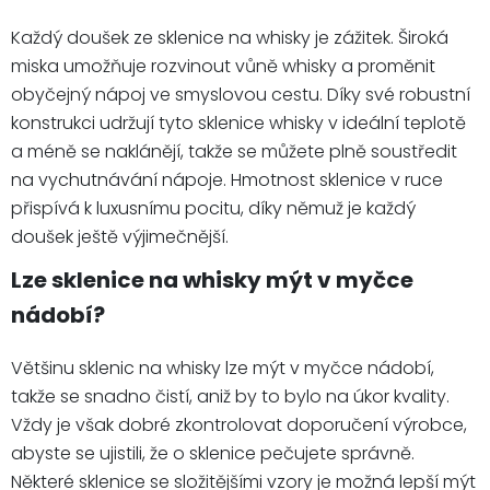
Každý doušek ze sklenice na whisky je zážitek. Široká
miska umožňuje rozvinout vůně whisky a proměnit
obyčejný nápoj ve smyslovou cestu. Díky své robustní
konstrukci udržují tyto sklenice whisky v ideální teplotě
a méně se naklánějí, takže se můžete plně soustředit
na vychutnávání nápoje. Hmotnost sklenice v ruce
přispívá k luxusnímu pocitu, díky němuž je každý
doušek ještě výjimečnější.
Lze sklenice na whisky mýt v myčce
nádobí?
Většinu sklenic na whisky lze mýt v myčce nádobí,
takže se snadno čistí, aniž by to bylo na úkor kvality.
Vždy je však dobré zkontrolovat doporučení výrobce,
abyste se ujistili, že o sklenice pečujete správně.
Některé sklenice se složitějšími vzory je možná lepší mýt