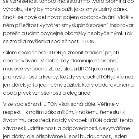
se vznešenost tohoto majestátního tvora promítla do
výrobku, který by mohl sloužit jako smysluplný dárek.
Snažil se nově definovat pojem obdarovávání. Viděl v
něm příležitost vytvářet smysluplná spojení, inspirovat,
potěšit a učinit obyčejné okamžiky neobyčejnými. Tak
se zrodila myšlenka společnosti LIITON.
Cílem společnosti LIITON je změnit tradiční pojetí
obdarovávání. V době, kdy dominuje neosobní,
masově vyráběné zboží, slouží LIITON jako maják
promyšlenosti a kvality. Každý výrobek LIITON je víc než
jen dárek; je to jedinečný zážitek, který obdarovanému
dodá prvek vznešenosti a elegance.
Vize společnosti LIITON však sahá dále. Věříme v
respekt - k našim zákazníkům, k našemu řemeslu i k
životnímu prostředí. Každý výrobek LIITON odráží tento
závazek k udržitelnosti a odpovědnosti. Nevytváříme
jen dárky, ale přispíváme k lepší budoucnosti, jeden