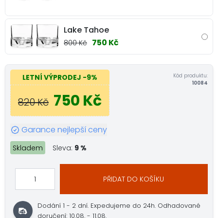
Lake Tahoe
750 Kč
800 Kč
Kód produktu:
LETNÍ VÝPRODEJ
-9%
10084
750 Kč
820 Kč
Garance nejlepší ceny
Skladem
Sleva:
9 %
PŘIDAT DO KOŠÍKU
Dodání 1 - 2 dní.
Expedujeme do 24h.
Odhadované
doručení: 10.08. - 11.08.