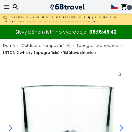
Poštovné zdarma na objednávky nad 1 900 Kč.
0
30 dní na vrácení, 90 dní na dřevěné mapy a dekorace.
Nejlepší ceny na outdoor vybavení a doplňky.
Hledat
Slevy během letního výprodeje
06
16
45
41
Domů
Outdoor a kempování
Topografická kolekce
LIITON 2 whisky topografické křišťálové sklenice
Hledat