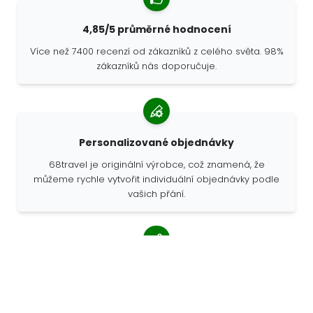
4,85/5 průměrné hodnocení
Více než 7400 recenzí od zákazníků z celého světa. 98%
zákazníků nás doporučuje.
Personalizované objednávky
68travel je originální výrobce, což znamená, že
můžeme rychle vytvořit individuální objednávky podle
vašich přání.
Žijeme pro dobrodružství
Ve společnosti 68travel rádi cestujeme a objevujeme.
Snažíme se používat recyklované přírodní materiály a