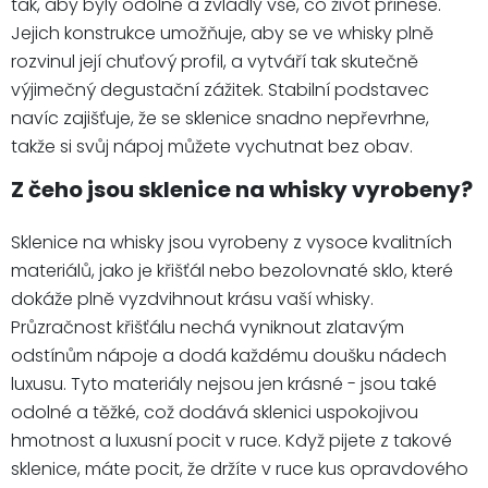
tak, aby byly odolné a zvládly vše, co život přinese.
Jejich konstrukce umožňuje, aby se ve whisky plně
rozvinul její chuťový profil, a vytváří tak skutečně
výjimečný degustační zážitek. Stabilní podstavec
navíc zajišťuje, že se sklenice snadno nepřevrhne,
takže si svůj nápoj můžete vychutnat bez obav.
Z čeho jsou sklenice na whisky vyrobeny?
Sklenice na whisky jsou vyrobeny z vysoce kvalitních
materiálů, jako je křišťál nebo bezolovnaté sklo, které
dokáže plně vyzdvihnout krásu vaší whisky.
Průzračnost křišťálu nechá vyniknout zlatavým
odstínům nápoje a dodá každému doušku nádech
luxusu. Tyto materiály nejsou jen krásné - jsou také
odolné a těžké, což dodává sklenici uspokojivou
hmotnost a luxusní pocit v ruce. Když pijete z takové
sklenice, máte pocit, že držíte v ruce kus opravdového