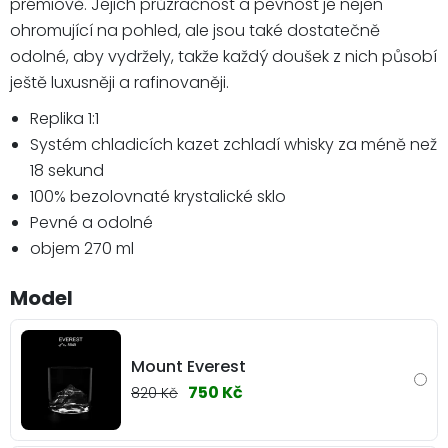
prémiově. Jejich průzračnost a pevnost je nejen
ohromující na pohled, ale jsou také dostatečně
odolné, aby vydržely, takže každý doušek z nich působí
ještě luxusněji a rafinovaněji.
Replika 1:1
Systém chladicích kazet zchladí whisky za méně než
18 sekund
100% bezolovnaté krystalické sklo
Pevné a odolné
objem 270 ml
Model
Mount Everest
750 Kč
820 Kč