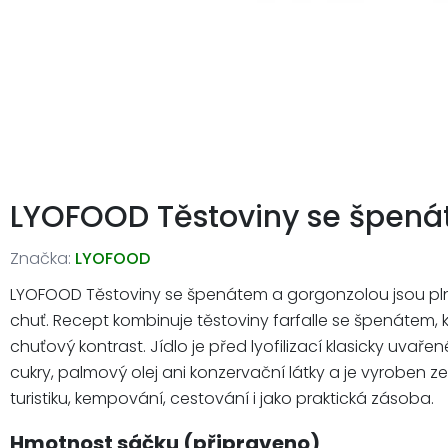
LYOFOOD Těstoviny se špená
Značka:
LYOFOOD
LYOFOOD Těstoviny se špenátem a gorgonzolou jsou plnoh
chuť. Recept kombinuje těstoviny farfalle se špenátem,
chuťový kontrast. Jídlo je před lyofilizací klasicky uv
cukry, palmový olej ani konzervační látky a je vyroben ze
turistiku, kempování, cestování i jako praktická zásoba.
Hmotnost sáčku (připraveno)