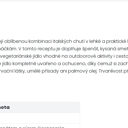
blíbenou kombinaci italských chutí v lehké a praktické ly
áčkám. V tomto receptu je doplňuje špenát, kysaná smetan
 vegetariánské jídlo vhodné na outdoorové aktivity i cest
ídlo kompletně uvařeno a ochuceno, díky čemuž si zachová
ní látky, umělé přísady ani palmový olej. Trvanlivost přib
nota