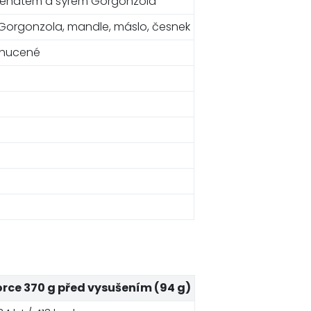
 špenátem a sýrem Gorgonzola
 Gorgonzola, mandle, máslo, česnek
ochucené
orce 370 g před vysušením (94 g)