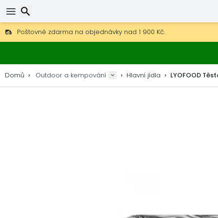
Poštovné zdarma na objednávky nad 1 900 Kč.
30 dní na vrácení, 90 dní na dřevěné mapy a dekorace.
Hledat
Nejlepší ceny na outdoor vybavení a doplňky.
Domů
Outdoor a kempování
Hlavní jídla
LYOFOOD Těsto