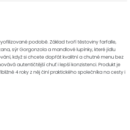
ofilizované podobě. Základ tvoří těstoviny farfalle,
a, sýr Gorgonzola a mandlové lupínky, které jídlu
ování, když si chcete dopřát kvalitní a chutné menu bez
vá autentičtější chuť i lepší konzistenci. Produkt je
ližně 4 roky z něj činí praktického společníka na cesty i