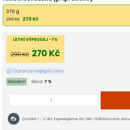
370 g
270 Kč
290 Kč
LETNÍ VÝPRODEJ
-7%
270 Kč
290 Kč
Garance nejlepší ceny
Skladem
Sleva:
7 %
Dodání 1 - 2 dní.
Expedujeme do 24h.
Odhadované doručení