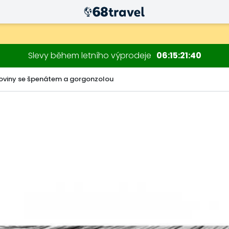
Slevy během letního výprodeje
06
15
21
39
viny se špenátem a gorgonzolou
Hledat