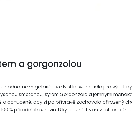
tem a gorgonzolou
odnotné vegetariánské lyofilizované jídlo pro všechny, k
 kysanou smetanou, sýrem Gorgonzola a jemnými mandlovými
ařené a ochucené, aby si po přípravě zachovalo přirozený 
 100 % přírodních surovin. Díky dlouhé trvanlivosti přibliž