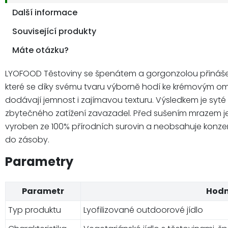
Další informace
Související produkty
Máte otázku?
LYOFOOD Těstoviny se špenátem a gorgonzolou přinášejí o
které se díky svému tvaru výborně hodí ke krémovým om
dodávají jemnost i zajímavou texturu. Výsledkem je syté
zbytečného zatížení zavazadel. Před sušením mrazem je j
vyroben ze 100% přírodních surovin a neobsahuje konzervač
do zásoby.
Parametry
Parametr
Hod
Typ produktu
Lyofilizované outdoorové jídlo