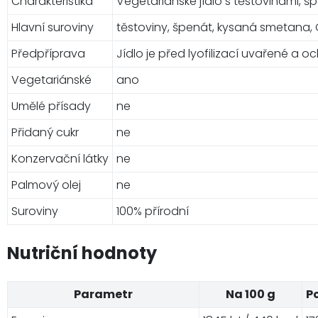
Charakteristika
Vegetariánské jídlo s těstovinami,
Hlavní suroviny
těstoviny, špenát, kysaná smetana,
Předpříprava
Jídlo je před lyofilizací uvařené a 
Vegetariánské
ano
Umělé přísady
ne
Přidaný cukr
ne
Konzervační látky
ne
Palmový olej
ne
Suroviny
100% přírodní
Nutriční hodnoty
Parametr
Na 100 g
P