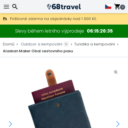
0
Poštovné zdarma na objednávky nad 1 900 Kč.
30 dní na vrácení, 90 dní na dřevěné mapy a dekorace.
Hledat
Nejlepší ceny na outdoor vybavení a doplňky.
Slevy během letního výprodeje
06
15
26
34
Domů
Outdoor a kempování
Turistika a kempování
Alaskan Maker Obal cestovniho pasu
Hledat