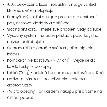
100% celokožená kůže - robustní, vintage vzhled,
který se s věkem zlepšuje
Promyšlený vnitřní design - prostor pro cestovní
pas, cestovní doklady a další věci
Slot na SIM kartu - mějte své připojení vždy po ruce
Výsuvný systém - snadný přístup k pasu, když ho
nejvíce potřebujete
Ochrana RFID - Chraňte své karty před digitální
krádeží
Kompaktní velikost (D9,7 × V7 cm) - Vejde se do
každé tašky nebo kapsy
Lehká (116 g) - odolná konstrukce, pocitově beztížná
Doživotní záruka - spolehlivý jako vaše další
dobrodružství
1 % pro oceány - při každém nákupu přispíváme na
čištění pobřeží