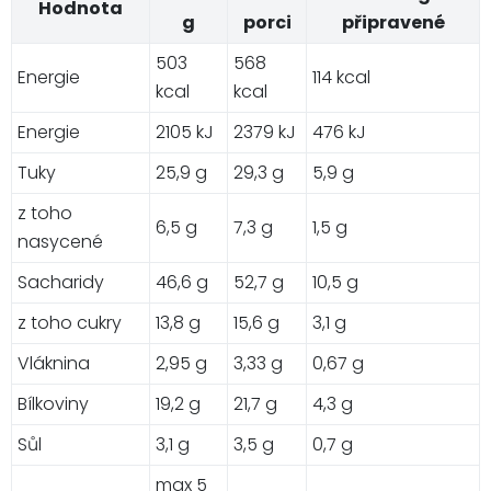
Hodnota
g
porci
připravené
503
568
Energie
114 kcal
kcal
kcal
Energie
2105 kJ
2379 kJ
476 kJ
Tuky
25,9 g
29,3 g
5,9 g
z toho
6,5 g
7,3 g
1,5 g
nasycené
Sacharidy
46,6 g
52,7 g
10,5 g
z toho cukry
13,8 g
15,6 g
3,1 g
Vláknina
2,95 g
3,33 g
0,67 g
Bílkoviny
19,2 g
21,7 g
4,3 g
Sůl
3,1 g
3,5 g
0,7 g
max 5