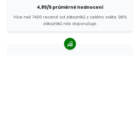
4,85/5 průměrné hodnocení
Více než 7400 recenzí od zákazníků z celého světa. 98%
zákazníků nás doporučuje.
Personalizované objednávky
68travel je originální výrobce, což znamená, že
můžeme rychle vytvořit individuální objednávky podle
vašich přání.
Žijeme pro dobrodružství
Ve společnosti 68travel rádi cestujeme a objevujeme.
Snažíme se používat recyklované přírodní materiály a
omezit používání plastů.
68travel po světě »