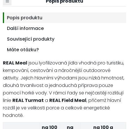
Popis produktu
Popis produktu
Další informace
Související produkty
Máte otázku?
REAL Meal
jsou lyofilizovaná jídla vhodná pro turistiku,
kempování, cestování a náročnější outdoorové
aktivity. Jejich hlavními výhodami jsou nízká hmotnost,
dlouhá trvanlivost a jednoduchá příprava pouze
pomocí horké vody. V rámci řady se nejčastěji rozlišují
linie
REAL Turmat
a
REAL Field Meal
, přičemž hlavní
rozdíl je ve velikosti porce a celkové energetické
hodnotě.
na 100
na
na 100 g