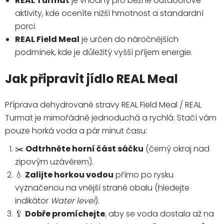
REAL Turmat
je vhodný pro běžné outdoorové
aktivity, kde oceníte nižší hmotnost a standardní
porci.
REAL Field Meal
je určen do náročnějších
podmínek, kde je důležitý vyšší příjem energie.
Jak připravit jídlo REAL Meal
Příprava dehydrované stravy REAL Field Meal / REAL
Turmat je mimořádně jednoduchá a rychlá. Stačí vám
pouze horká voda a pár minut času:
✂️
Odtrhněte horní část sáčku
(černý okraj nad
zipovým uzávěrem).
💧
Zalijte horkou vodou
přímo po rysku
vyznačenou na vnější straně obalu (hledejte
indikátor
Water level
).
🥄
Dobře promíchejte
, aby se voda dostala až na