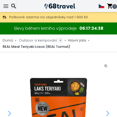
0
Poštovné zdarma na objednávky nad 1 900 Kč.
30 dní na vrácení, 90 dní na dřevěné mapy a dekorace.
Hledat
Nejlepší ceny na outdoor vybavení a doplňky.
Slevy během letního výprodeje
06
17
34
37
Domů
Outdoor a kempování
Hlavní jídla
REAL Meal Teriyaki Losos (REAL Turmat)
Hledat