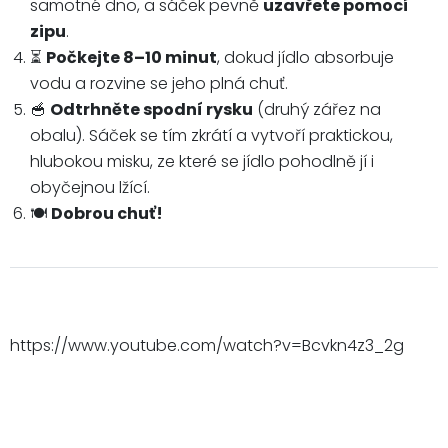
samotné dno, a sáček pevně
uzavřete pomocí
zipu
.
⏳
Počkejte 8–10 minut
, dokud jídlo absorbuje
vodu a rozvine se jeho plná chuť.
🥣
Odtrhněte spodní rysku
(druhý zářez na
obalu). Sáček se tím zkrátí a vytvoří praktickou,
hlubokou misku, ze které se jídlo pohodlně jí i
obyčejnou lžící.
🍽️
Dobrou chuť!
https://www.youtube.com/watch?v=Bcvkn4z3_2g