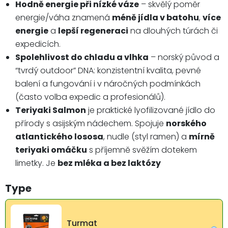
Hodně energie při nízké váze
– skvělý poměr
energie/váha znamená
méně jídla v batohu
,
více
energie
a
lepší regeneraci
na dlouhých túrách či
expedicích.
Spolehlivost do chladu a vlhka
– norský původ a
“tvrdý outdoor” DNA: konzistentní kvalita, pevné
balení a fungování i v náročných podmínkách
(často volba expedic a profesionálů).
Teriyaki Salmon
je praktické lyofilizované jídlo do
přírody s asijským nádechem. Spojuje
norského
atlantického lososa
, nudle (styl ramen) a
mírně
teriyaki omáčku
s příjemně svěžím dotekem
limetky. Je
bez mléka a bez laktózy
Type
Turmat