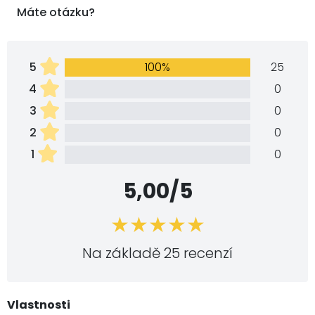
Máte otázku?
5
100%
25
4
0
3
0
2
0
1
0
5,00/5
Na základě 25 recenzí
Vlastnosti