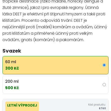
tropické destinace (riziko malárie, horečky dengue a
žluté zimnice), jakož i pro evropské regiony. Účinná
látka DEET je efektivní při štípnutí hmyzem a také proti
klíšťatům. Procento odpovídá trvání. DEET je
nejúčinnější proti (malárii) komárům a ovádům, účinný
proti klíšťatům a přiměřeně účinný proti velkým
ovádům, gnats (komárům) a pakomárům.
Svazek
60 ml
300 Kč
200 ml
500 Kč
Kód produktu:
LETNÍ VÝPRODEJ
6760