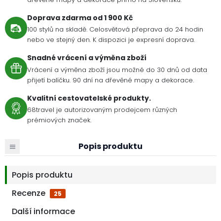
Doprava zdarma od 1 900 Kč
100 stylů na skladě. Celosvětová přeprava do 24 hodin
nebo ve stejný den. K dispozici je expresní doprava.
Snadné vrácení a výměna zboží
Vrácení a výměna zboží jsou možné do 30 dnů od data
přijetí balíčku. 90 dní na dřevěné mapy a dekorace.
Kvalitní cestovatelské produkty.
68travel je autorizovaným prodejcem různých
prémiových značek.
Popis produktu
Popis produktu
Recenze
25
Další informace