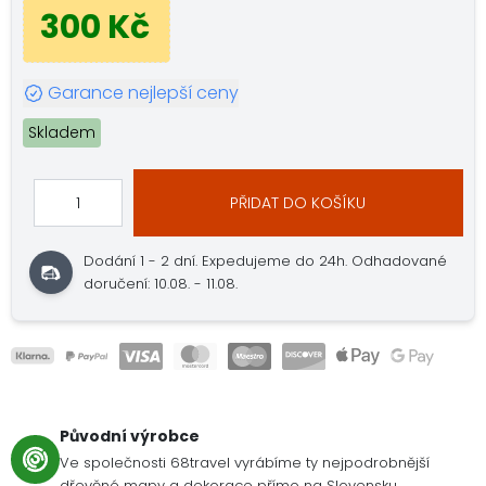
300 Kč
Garance nejlepší ceny
Skladem
PŘIDAT DO KOŠÍKU
Dodání 1 - 2 dní.
Expedujeme do 24h.
Odhadované
doručení: 10.08. - 11.08.
Původní výrobce
Ve společnosti 68travel vyrábíme ty nejpodrobnější
dřevěné mapy a dekorace přímo na Slovensku.