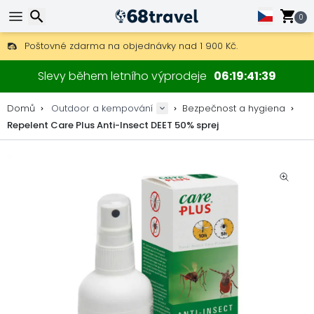
0
Poštovné zdarma na objednávky nad 1 900 Kč.
30 dní na vrácení, 90 dní na dřevěné mapy a dekorace.
Hledat
Nejlepší ceny na outdoor vybavení a doplňky.
Slevy během letního výprodeje
06
19
41
39
Domů
Outdoor a kempování
Bezpečnost a hygiena
Repelent Care Plus Anti-Insect DEET 50% sprej
Hledat