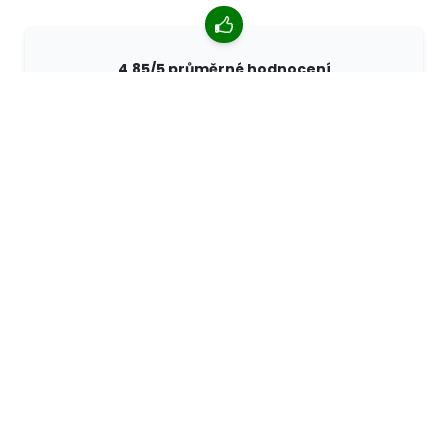
4,85/5 průměrné hodnocení
Více než 7400 recenzí od zákazníků z celého světa. 98%
zákazníků nás doporučuje.
Personalizované objednávky
68travel je originální výrobce, což znamená, že
můžeme rychle vytvořit individuální objednávky podle
vašich přání.
Žijeme pro dobrodružství
Ve společnosti 68travel rádi cestujeme a objevujeme.