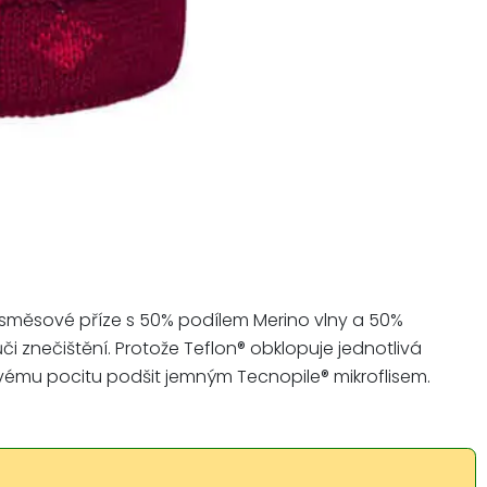
 směsové příze s 50% podílem Merino vlny a 50%
 znečištění. Protože Teflon® obklopuje jednotlivá
jivému pocitu podšit jemným Tecnopile® mikroflisem.