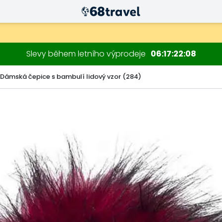
Slevy během letního výprodeje
06
17
22
06
Dámská čepice s bambulí lidový vzor (284)
Hledat