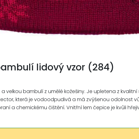
ambulí lidový vzor (284)
velkou bambulí z umělé kožešiny. Je upletena z kvalitní
ector, která je vodoodpudivá a má zvýšenou odolnost vůči
raní a chemickému čištění. Vnitřní lem čepice je kvůli hře