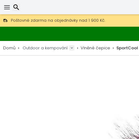
Poštovné zdarma na objednávky nad 1 900 Kč.
30 dní na vrácení, 90 dní na dřevěné mapy a dekorace.
Nejlepší ceny na outdoor vybavení a doplňky.
Hledat
Domů
Outdoor a kempování
Vlněné čepice
SportCool 