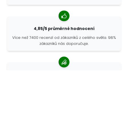
4,85/5 průměrné hodnocení
Více než 7400 recenzí od zákazníků z celého světa. 98%
zákazníků nás doporučuje.
Personalizované objednávky
68travel je originální výrobce, což znamená, že
můžeme rychle vytvořit individuální objednávky podle
vašich přání.
Žijeme pro dobrodružství