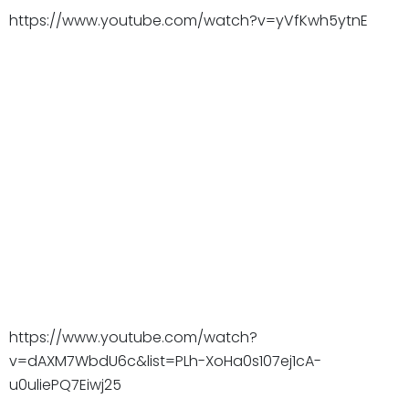
https://www.youtube.com/watch?v=yVfKwh5ytnE
https://www.youtube.com/watch?
v=dAXM7WbdU6c&list=PLh-XoHa0s107ej1cA-
u0uliePQ7Eiwj25