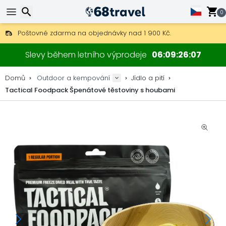
0
Poštovné zdarma na objednávky nad 1 900 Kč.
30 dní na vrácení, 90 dní na dřevěné mapy a dekorace.
Hledat
Nejlepší ceny na outdoor vybavení a doplňky.
Slevy během letního výprodeje
06
09
26
07
Domů
Outdoor a kempování
Jídlo a pití
Tactical Foodpack Špenátové těstoviny s houbami
Hledat