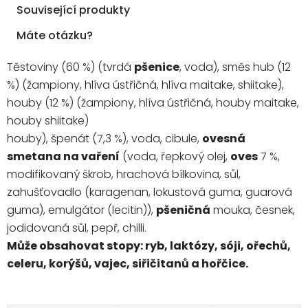
Související produkty
Máte otázku?
Těstoviny (60 %) (tvrdá
pšenice
, voda), směs hub (12
%) (žampiony, hlíva ústřičná, hlíva maitake, shiitake),
houby (12 %) (žampiony, hlíva ústřičná, houby maitake,
houby shiitake)
houby), špenát (7,3 %), voda, cibule,
ovesná
smetana na vaření
(voda, řepkový olej,
oves
7 %,
modifikovaný škrob, hrachová bílkovina, sůl,
zahušťovadlo (karagenan, lokustová guma, guarová
guma), emulgátor (lecitin)),
pšeničná
mouka, česnek,
jodidovaná sůl, pepř, chilli.
Může obsahovat stopy: ryb, laktózy, sóji, ořechů,
celeru, korýšů, vajec, siřičitanů a hořčice.