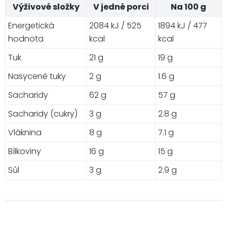
Výživové složky
V jedné porci
Na 100 g
Energetická
2084 kJ / 525
1894 kJ / 477
hodnota
kcal
kcal
Tuk
21 g
19 g
Nasycené tuky
2 g
1.6 g
Sacharidy
62 g
57 g
Sacharidy (cukry)
3 g
2.8 g
Vláknina
8 g
7.1 g
Bílkoviny
16 g
15 g
Sůl
3 g
2.9 g