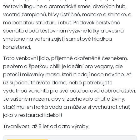
těstovin linguine a aromatické směsi divokých hub,
včetně žampionů, hlívy ústřičné, maitake a shiitake, a
má bohatou strukturu i chuť. Přídavek čerstvého
špenátu dodá těstovinám výživné látky a ovesná
smetana na vaření zajistí sametově hladkou
konzistenci.
Toto venkovní jídlo, příjemně okořeněné česnekem,
pepřem a špetkou chilli, je ideální pro vegany, ale
potěší i milovníky masa, kteří hledají něco nového. Ať
už si pochutnáváte doma, nebo potřebujete
vydatnou variantu pro svá outdoorová dobrodružství.
Je sušené mrazem, aby si zachovalo chuť a živiny,
stačí mu jen horká voda a můžete si vychutnat chuť
jako v restauraci kdekoli!
Trvanlivost: až 8 let od data výroby.