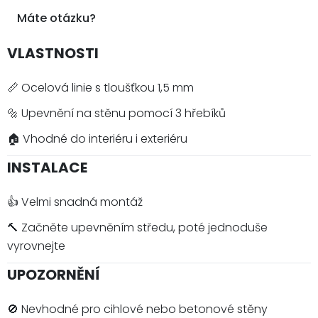
Máte otázku?
VLASTNOSTI
📏 Ocelová linie s tloušťkou 1,5 mm
🔩 Upevnění na stěnu pomocí 3 hřebíků
🏠 Vhodné do interiéru i exteriéru
INSTALACE
👍 Velmi snadná montáž
🔨 Začněte upevněním středu, poté jednoduše
vyrovnejte
UPOZORNĚNÍ
🚫 Nevhodné pro cihlové nebo betonové stěny