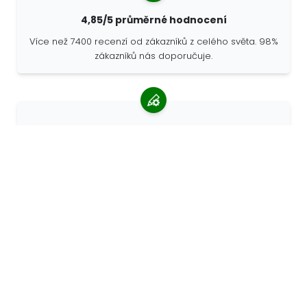
4,85/5 průměrné hodnocení
Více než 7400 recenzí od zákazníků z celého světa. 98%
zákazníků nás doporučuje.
Personalizované objednávky
68travel je originální výrobce, což znamená, že
můžeme rychle vytvořit individuální objednávky podle
vašich přání.
Žijeme pro dobrodružství
Ve společnosti 68travel rádi cestujeme a objevujeme.
Snažíme se používat recyklované přírodní materiály a
omezit používání plastů.
68travel po světě »