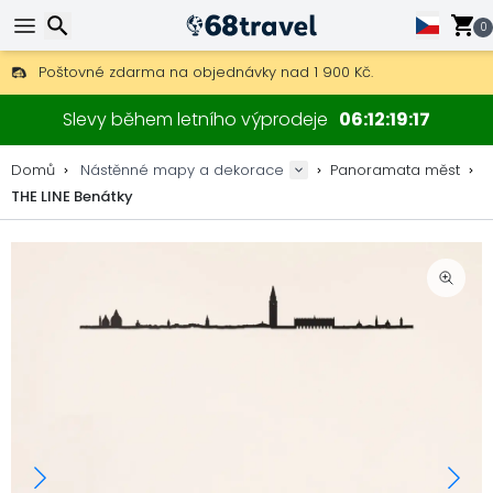
0
Poštovné zdarma na objednávky nad 1 900 Kč.
30 dní na vrácení, 90 dní na dřevěné mapy a dekorace.
Originální výrobce map a dekorací.
Hledat
Slevy během letního výprodeje
06
12
19
16
Domů
Nástěnné mapy a dekorace
Panoramata měst
THE LINE Benátky
Hledat