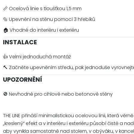
📏 Ocelová linie s tloušťkou 1,5 mm
🔩 Upevnění na stěnu pomocí 3 hřebíků
🏠 Vhodné do interiéru i exteriéru
INSTALACE
👍 Velmi jednoduchá montáž
🔨 Začněte upevněním středu, pak jednoduše vyrovnejt
UPOZORNĚNÍ
🚫 Nevhodné pro cihlové nebo betonové stěny
THE LINE přináší minimalistickou ocelovou linii, která 
„kreslený“ efekt a v interiéru i exteriéru působí čistě 
aby vynikla samostatně nad stolem, v obýváku, v kancel