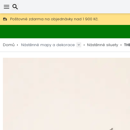
Poštovné zdarma na objednávky nad 1 900 Kč.
30 dní na vrácení, 90 dní na dřevěné mapy a dekorace.
Originální výrobce map a dekorací.
Hledat
Domů
Nástěnné mapy a dekorace
Nástěnné siluety
THE