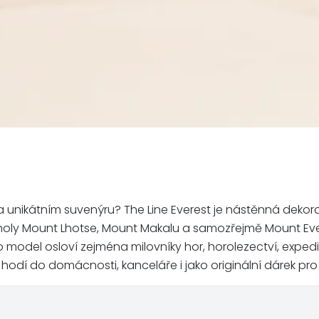
 unikátním suvenýru? The Line Everest je nástěnná dekora
e vrcholy Mount Lhotse, Mount Makalu a samozřejmě Mount Eve
 model osloví zejména milovníky hor, horolezectví, exped
í do domácnosti, kanceláře i jako originální dárek pro 