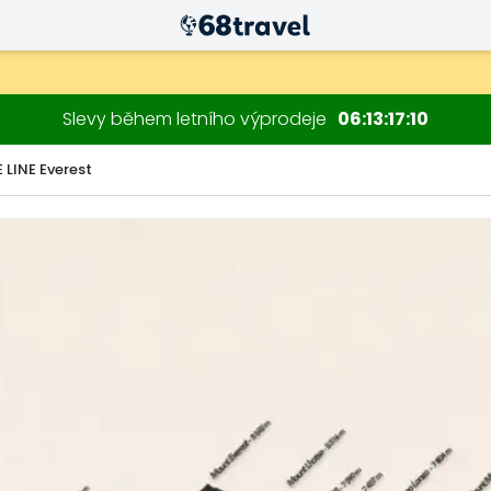
Slevy během letního výprodeje
06
13
17
09
 LINE Everest
Hledat