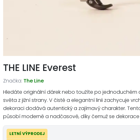
THE LINE Everest
Značka:
The Line
Hledáte originální dárek nebo toužíte po jednoduchém a
světa z jižní strany. V čisté a elegantní linii zachycuj
dekoraci dodává autentický a zajímavý charakter. Tento
působí moderně a nadčasově, díky čemuž se dekorace hod
LETNÍ VÝPRODEJ