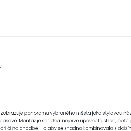
e
věrně zobrazuje panoramu vybraného města jako stylovou ná
a nadčasově. Montáž je snadná: nejprve upevněte střed, pot
áři či na chodbě – a aby se snadno kombinovala s dalším