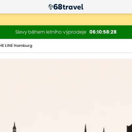
Slevy během letního výprodeje
06
10
58
27
HE LINE Hamburg
Hledat