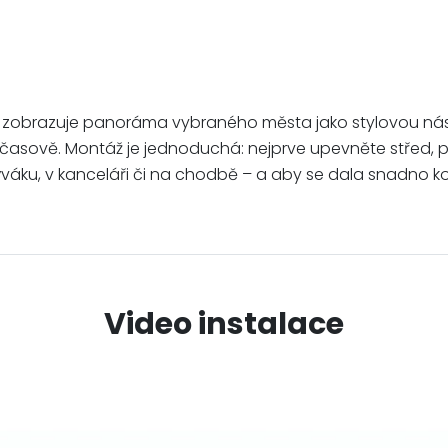
věrně zobrazuje panoráma vybraného města jako stylovou ná
a nadčasově. Montáž je jednoduchá: nejprve upevněte střed,
váku, v kanceláři či na chodbě – a aby se dala snadno ko
Video instalace