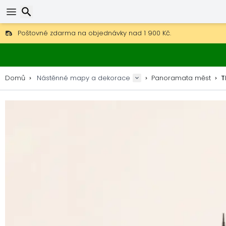
Poštovné zdarma na objednávky nad 1 900 Kč.
30 dní na vrácení, 90 dní na dřevěné mapy a dekorace.
Hledat
Originální výrobce map a dekorací.
Domů
Nástěnné mapy a dekorace
Panoramata měst
T