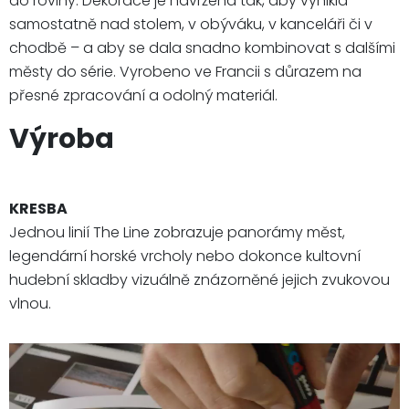
do roviny. Dekorace je navržena tak, aby vynikla
samostatně nad stolem, v obýváku, v kanceláři či v
chodbě – a aby se dala snadno kombinovat s dalšími
městy do série. Vyrobeno ve Francii s důrazem na
přesné zpracování a odolný materiál.
Výroba
KRESBA
Jednou linií The Line zobrazuje panorámy měst,
legendární horské vrcholy nebo dokonce kultovní
hudební skladby vizuálně znázorněné jejich zvukovou
vlnou.