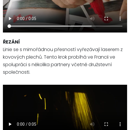
ŘEZÁNÍ
Linie se s mimořádnou přesností vyřezávají laserem z
kovových plechů. Tento krok probíhá ve Francii ve
spolupráci s několika partnery včetně družstevní
společnosti.