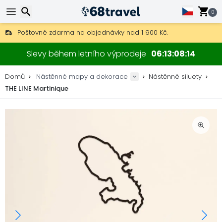
0
Poštovné zdarma na objednávky nad 1 900 Kč.
30 dní na vrácení, 90 dní na dřevěné mapy a dekorace.
Hledat
Originální výrobce map a dekorací.
Slevy během letního výprodeje
06
13
08
13
Domů
Nástěnné mapy a dekorace
Nástěnné siluety
THE LINE Martinique
Hledat