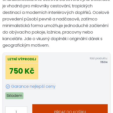
je vhodná pro milovníky cestování, tropických
destinací a moderních interiérových doplňků. Ocelové
provedení působí pevně a nadčasově, zatímco
minimalistická forma umožňuje jednoduché začlenění
do obývacího pokoje, ložnice, pracovny nebo
kanceláře. Jde o vkusný doplněk i originální dárek s
geografickým motivem.
Kód produktu:
LETNÍ VÝPRODEJ
11504
750 Kč
Garance nejlepší ceny
Skladem
PŘIDAT DO KOŠÍKU