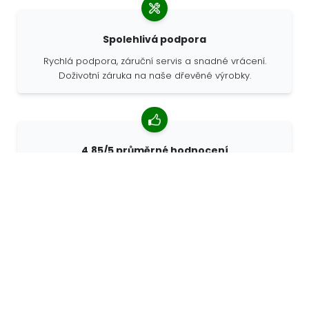
Spolehlivá podpora
Rychlá podpora, záruční servis a snadné vrácení.
Doživotní záruka na naše dřevěné výrobky.
4,85/5 průměrné hodnocení
Více než 7400 recenzí od zákazníků z celého světa. 98%
zákazníků nás doporučuje.
Personalizované objednávky
68travel je originální výrobce, což znamená, že
můžeme rychle vytvořit individuální objednávky podle