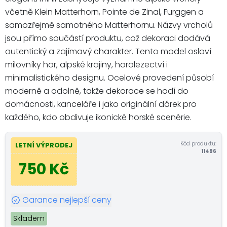
včetně Klein Matterhorn, Pointe de Zinal, Furggen a
samozřejmě samotného Matterhornu. Názvy vrcholů
jsou přímo součástí produktu, což dekoraci dodává
autentický a zajímavý charakter. Tento model osloví
milovníky hor, alpské krajiny, horolezectví i
minimalistického designu. Ocelové provedení působí
moderně a odolně, takže dekorace se hodí do
domácnosti, kanceláře i jako originální dárek pro
každého, kdo obdivuje ikonické horské scenérie.
Kód produktu:
LETNÍ VÝPRODEJ
11496
750 Kč
Garance nejlepší ceny
Skladem