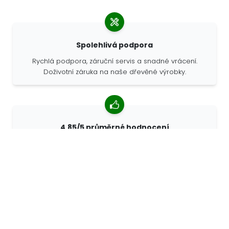
Spolehlivá podpora
Rychlá podpora, záruční servis a snadné vrácení.
Doživotní záruka na naše dřevěné výrobky.
4,85/5 průměrné hodnocení
Více než 7400 recenzí od zákazníků z celého světa. 98%
zákazníků nás doporučuje.
Personalizované objednávky
68travel je originální výrobce, což znamená, že