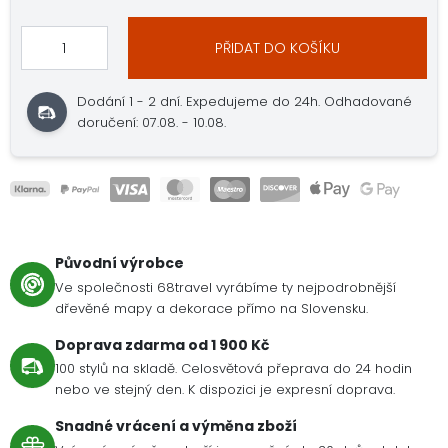
PŘIDAT DO KOŠÍKU
Dodání 1 - 2 dní. Expedujeme do 24h. Odhadované
doručení: 07.08. - 10.08.
Původní výrobce
Ve společnosti 68travel vyrábíme ty nejpodrobnější
dřevěné mapy a dekorace přímo na Slovensku.
Doprava zdarma od 1 900 Kč
100 stylů na skladě. Celosvětová přeprava do 24 hodin
nebo ve stejný den. K dispozici je expresní doprava.
Snadné vrácení a výměna zboží