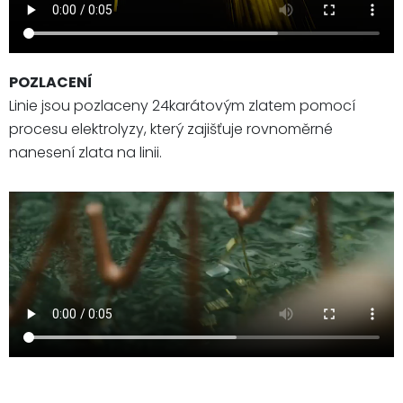
POZLACENÍ
Linie jsou pozlaceny 24karátovým zlatem pomocí
procesu elektrolyzy, který zajišťuje rovnoměrné
nanesení zlata na linii.