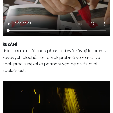
ŘEZÁNÍ
Linie se s mimořádnou přesností vyřezávají laserem z
kovových plechů. Tento krok probíhá ve Francii ve
spolupráci s několika partnery včetně družstevní
společnosti.