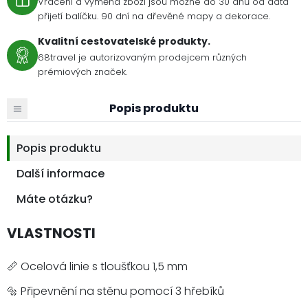
Vrácení a výměna zboží jsou možné do 30 dnů od data
přijetí balíčku. 90 dní na dřevěné mapy a dekorace.
Kvalitní cestovatelské produkty.
68travel je autorizovaným prodejcem různých
prémiových značek.
Popis produktu
Popis produktu
Další informace
Máte otázku?
VLASTNOSTI
📏 Ocelová linie s tloušťkou 1,5 mm
🔩 Připevnění na stěnu pomocí 3 hřebíků