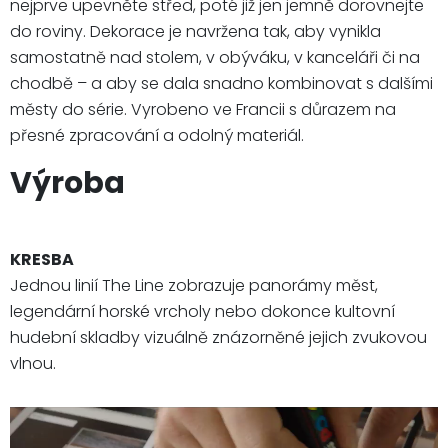
nejprve upevněte střed, poté již jen jemně dorovnejte
do roviny. Dekorace je navržena tak, aby vynikla
samostatně nad stolem, v obýváku, v kanceláři či na
chodbě – a aby se dala snadno kombinovat s dalšími
městy do série. Vyrobeno ve Francii s důrazem na
přesné zpracování a odolný materiál.
Výroba
KRESBA
Jednou linií The Line zobrazuje panorámy měst,
legendární horské vrcholy nebo dokonce kultovní
hudební skladby vizuálně znázorněné jejich zvukovou
vlnou.