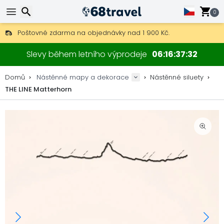
0
Poštovné zdarma na objednávky nad 1 900 Kč.
30 dní na vrácení, 90 dní na dřevěné mapy a dekorace.
Hledat
Originální výrobce map a dekorací.
Slevy během letního výprodeje
06
16
37
31
Domů
Nástěnné mapy a dekorace
Nástěnné siluety
THE LINE Matterhorn
Hledat