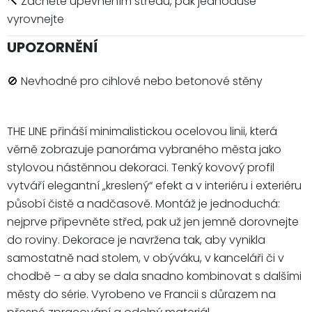
🔨 Začněte upevněním středu, pak jednoduše
vyrovnejte
UPOZORNĚNÍ
🚫 Nevhodné pro cihlové nebo betonové stěny
THE LINE přináší minimalistickou ocelovou linii, která
věrně zobrazuje panoráma vybraného města jako
stylovou nástěnnou dekoraci. Tenký kovový profil
vytváří elegantní „kreslený“ efekt a v interiéru i exteriéru
působí čistě a nadčasově. Montáž je jednoduchá:
nejprve připevněte střed, pak už jen jemně dorovnejte
do roviny. Dekorace je navržena tak, aby vynikla
samostatně nad stolem, v obýváku, v kanceláři či v
chodbě – a aby se dala snadno kombinovat s dalšími
městy do série. Vyrobeno ve Francii s důrazem na