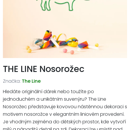
THE LINE Nosorožec
Značka:
The Line
Hledáte originální dárek nebo toužíte po
jednoduchém a unikátním suvenýru? The Line
Nosorožec představuje kovovou nástěnnou dekoraci s
motivem nosorožce v elegantním liniovém provedení.
Je vhodným zejména do dětských prostor, kde vytvoří
milý a nápaditý detail na zdi. Dekoraci lze umístit nad