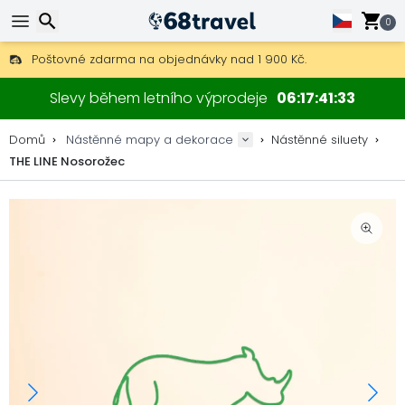
0
Poštovné zdarma na objednávky nad 1 900 Kč.
30 dní na vrácení, 90 dní na dřevěné mapy a dekorace.
Hledat
Originální výrobce map a dekorací.
Slevy během letního výprodeje
06
17
41
33
Domů
Nástěnné mapy a dekorace
Nástěnné siluety
THE LINE Nosorožec
Hledat