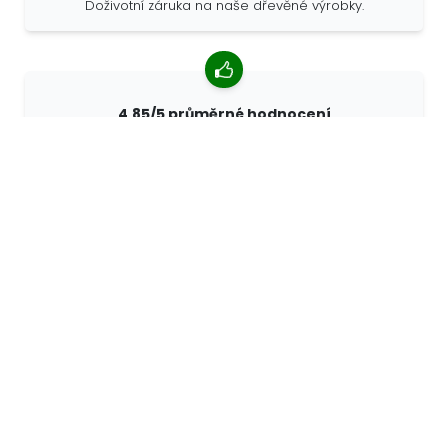
Doživotní záruka na naše dřevěné výrobky.
4,85/5 průměrné hodnocení
Více než 7400 recenzí od zákazníků z celého světa. 98%
zákazníků nás doporučuje.
Personalizované objednávky
68travel je originální výrobce, což znamená, že
můžeme rychle vytvořit individuální objednávky podle
vašich přání.