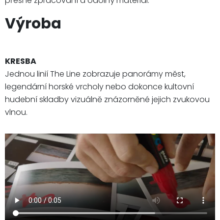
přesné zpracování a odolný materiál.
Výroba
KRESBA
Jednou linií The Line zobrazuje panorámy měst,
legendární horské vrcholy nebo dokonce kultovní
hudební skladby vizuálně znázorněné jejich zvukovou
vlnou.