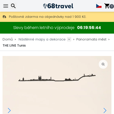
0
Poštovné zdarma na objednávky nad 1 900 Kč.
30 dní na vrácení, 90 dní na dřevěné mapy a dekorace.
Originální výrobce map a dekorací.
Hledat
Slevy během letního výprodeje
06
19
56
43
Domů
Nástěnné mapy a dekorace
Panoramata měst
THE LINE Tunis
Hledat