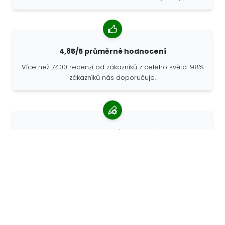
4,85/5 průměrné hodnocení
Více než 7400 recenzí od zákazníků z celého světa. 98%
zákazníků nás doporučuje.
Personalizované objednávky
68travel je originální výrobce, což znamená, že
můžeme rychle vytvořit individuální objednávky podle
vašich přání.
Žijeme pro dobrodružství