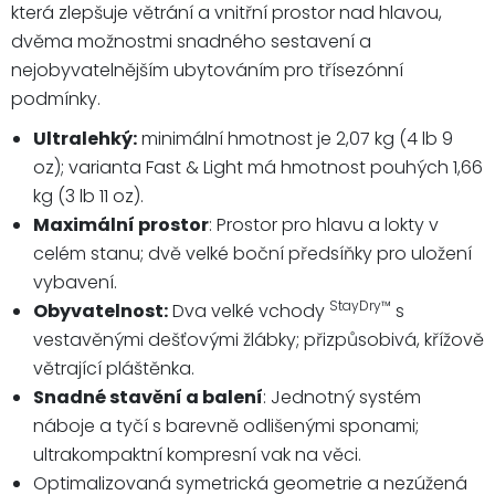
která zlepšuje větrání a vnitřní prostor nad hlavou,
dvěma možnostmi snadného sestavení a
nejobyvatelnějším ubytováním pro třísezónní
podmínky.
Ultralehký:
minimální hmotnost je 2,07 kg (4 lb 9
oz); varianta Fast & Light má hmotnost pouhých 1,66
kg (3 lb 11 oz).
Maximální prostor
: Prostor pro hlavu a lokty v
celém stanu; dvě velké boční předsíňky pro uložení
vybavení.
StayDry™
Obyvatelnost:
Dva velké vchody
s
vestavěnými dešťovými žlábky; přizpůsobivá, křížově
větrající pláštěnka.
Snadné stavění a balení
: Jednotný systém
náboje a tyčí s barevně odlišenými sponami;
ultrakompaktní kompresní vak na věci.
Optimalizovaná symetrická geometrie a nezúžená