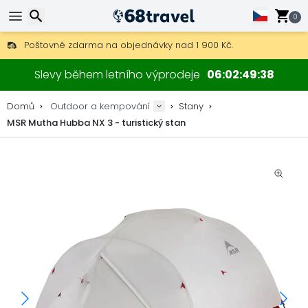
0
Poštovné zdarma na objednávky nad 1 900 Kč.
30 dní na vrácení, 90 dní na dřevěné mapy a dekorace.
Hledat
Nejlepší ceny na outdoor vybavení a doplňky.
Slevy během letního výprodeje
06
02
49
37
Domů
Outdoor a kempování
Stany
MSR Mutha Hubba NX 3 - turistický stan
Hledat