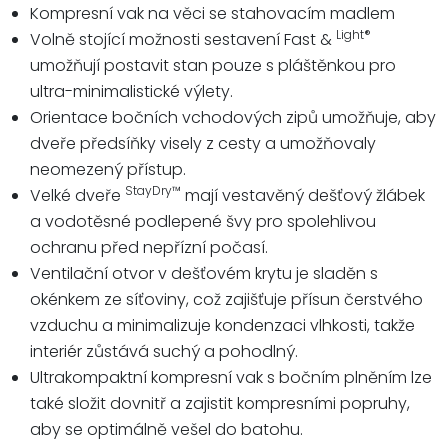
Kompresní vak na věci se stahovacím madlem
Light®
Volně stojící možnosti sestavení Fast &
umožňují postavit stan pouze s pláštěnkou pro
ultra-minimalistické výlety.
Orientace bočních vchodových zipů umožňuje, aby
dveře předsíňky visely z cesty a umožňovaly
neomezený přístup.
StayDry™
Velké dveře
mají vestavěný dešťový žlábek
a vodotěsné podlepené švy pro spolehlivou
ochranu před nepřízní počasí.
Ventilační otvor v dešťovém krytu je sladěn s
okénkem ze síťoviny, což zajišťuje přísun čerstvého
vzduchu a minimalizuje kondenzaci vlhkosti, takže
interiér zůstává suchý a pohodlný.
Ultrakompaktní kompresní vak s bočním plněním lze
také složit dovnitř a zajistit kompresními popruhy,
aby se optimálně vešel do batohu.