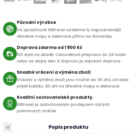
Původní výrobce
Ve společnosti 68travel vyrábíme ty nejpodrobnější
dřevěné mapy a dekorace přímo na Slovensku.
Doprava zdarma od 1 900 Kč
100 stylů na skladě. Celosvětová přeprava do 24 hodin
nebo ve stejný den. K dispozici je expresní doprava.
Snadné vrácení a výměna zboží
Vrácení a výměna zboží jsou možné do 30 dnů od data
přijetí balíčku. 90 dní na dřevěné mapy a dekorace.
Kvalitní cestovatelské produkty.
68travel je autorizovaným prodejcem různých
prémiových značek.
Popis produktu