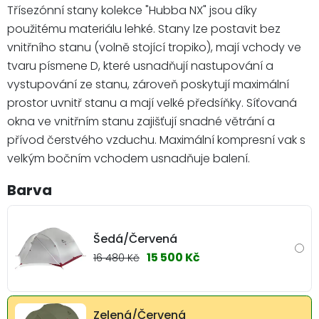
Třísezónní stany kolekce "Hubba NX" jsou díky
použitému materiálu lehké. Stany lze postavit bez
vnitřního stanu (volně stojící tropiko), mají vchody ve
tvaru písmene D, které usnadňují nastupování a
vystupování ze stanu, zároveň poskytují maximální
prostor uvnitř stanu a mají velké předsíňky. Síťovaná
okna ve vnitřním stanu zajišťují snadné větrání a
přívod čerstvého vzduchu. Maximální kompresní vak s
velkým bočním vchodem usnadňuje balení.
Barva
Šedá/Červená
15 500 Kč
16 480 Kč
Zelená/Červená