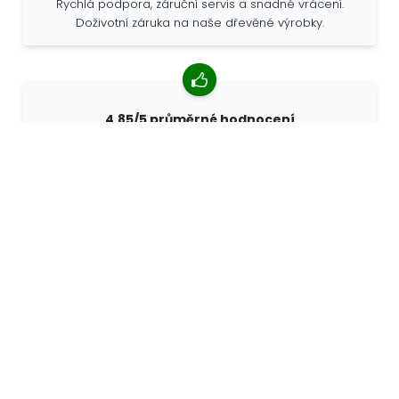
Rychlá podpora, záruční servis a snadné vrácení.
Doživotní záruka na naše dřevěné výrobky.
4,85/5 průměrné hodnocení
Více než 7400 recenzí od zákazníků z celého světa. 98%
zákazníků nás doporučuje.
Personalizované objednávky
68travel je originální výrobce, což znamená, že
můžeme rychle vytvořit individuální objednávky podle
vašich přání.