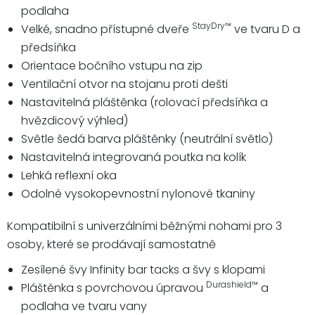
podlaha
StayDry™
Velké, snadno přístupné dveře
ve tvaru D a
předsíňka
Orientace bočního vstupu na zip
Ventilační otvor na stojanu proti dešti
Nastavitelná pláštěnka (rolovací předsíňka a
hvězdicový výhled)
Světle šedá barva pláštěnky (neutrální světlo)
Nastavitelná integrovaná poutka na kolík
Lehká reflexní oka
Odolné vysokopevnostní nylonové tkaniny
Kompatibilní s univerzálními běžnými nohami pro 3
osoby, které se prodávají samostatně
Zesílené švy Infinity bar tacks a švy s klopami
Durashield™
Pláštěnka s povrchovou úpravou
a
podlaha ve tvaru vany