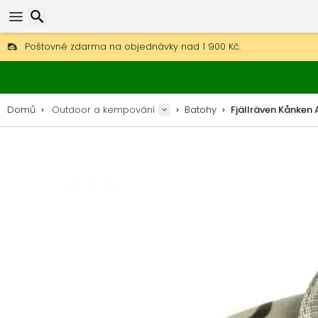
Poštovné zdarma na objednávky nad 1 900 Kč.
30 dní na vrácení, 90 dní na dřevěné mapy a dekorace.
Nejlepší ceny na outdoor vybavení a doplňky.
Hledat
Domů
Outdoor a kempování
Batohy
Fjällräven Kånken 