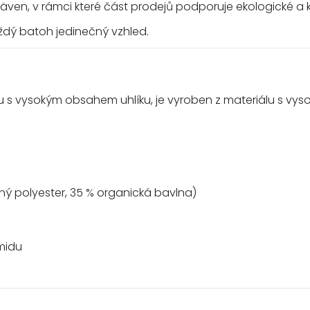
ällräven, v rámci které část prodejů podporuje ekologické a k
ždý batoh jedinečný vzhled.
lu s vysokým obsahem uhlíku, je vyroben z materiálu s vy
aný polyester, 35 % organická bavlna)
midu