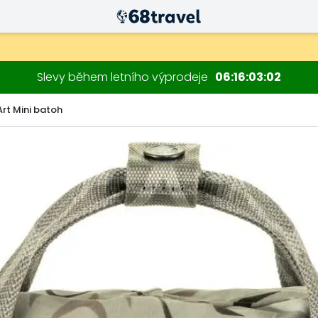
Slevy během letního výprodeje
06
16
03
01
Art Mini batoh
Hledat