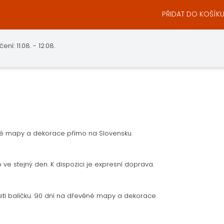
PŘIDAT DO KOŠÍK
: 11.08. - 12.08.
né mapy a dekorace přímo na Slovensku.
ve stejný den. K dispozici je expresní doprava.
tí balíčku. 90 dní na dřevěné mapy a dekorace.