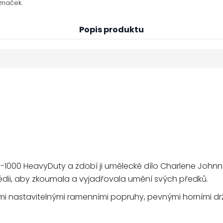
značek.
Popis produktu
 G-1000 HeavyDuty a zdobí ji umělecké dílo Charlene John
médii, aby zkoumala a vyjadřovala umění svých předků.
hými nastavitelnými ramenními popruhy, pevnými horními 