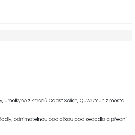
ny, umělkyně z kmenů Coast Salish, Quw’utsun z města
držadly, odnímatelnou podložkou pod sedadlo a přední