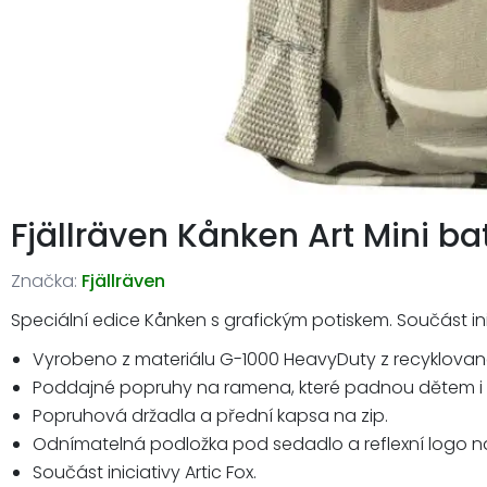
Fjällräven Kånken Art Mini ba
Značka:
Fjällräven
Speciální edice Kånken s grafickým potiskem. Součást ini
Vyrobeno z materiálu G-1000 HeavyDuty z recyklovan
Poddajné popruhy na ramena, které padnou dětem i
Popruhová držadla a přední kapsa na zip.
Odnímatelná podložka pod sedadlo a reflexní logo na
Součást iniciativy Artic Fox.