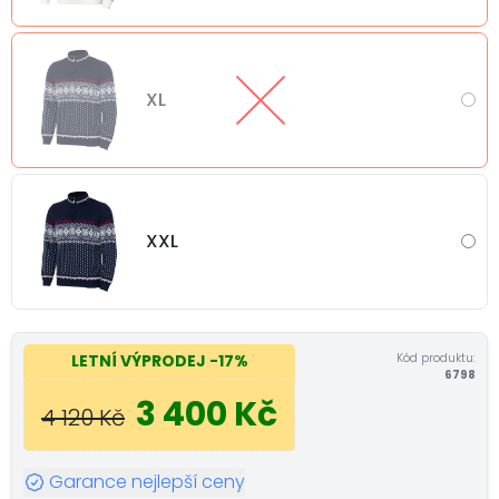
XL
XXL
Kód produktu:
LETNÍ VÝPRODEJ
-17%
6798
3 400 Kč
4 120 Kč
Garance nejlepší ceny