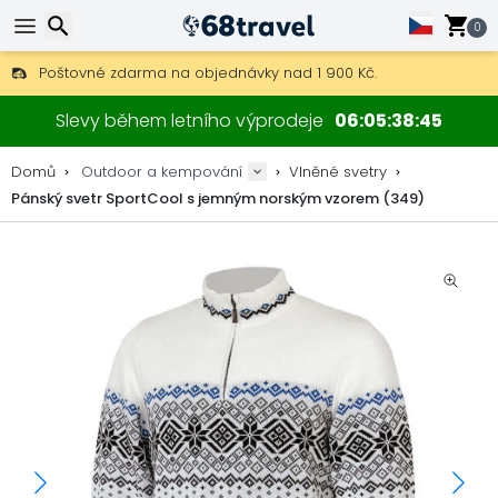
0
Poštovné zdarma na objednávky nad 1 900 Kč.
30 dní na vrácení, 90 dní na dřevěné mapy a dekorace.
Hledat
Nejlepší ceny na outdoor vybavení a doplňky.
Slevy během letního výprodeje
06
05
38
45
Domů
Outdoor a kempování
Vlněné svetry
Pánský svetr SportCool s jemným norským vzorem (349)
Hledat