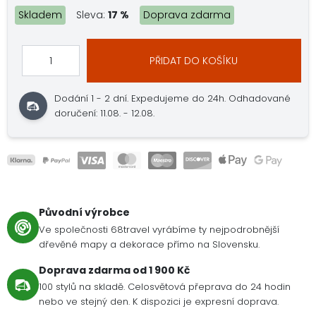
Skladem
Sleva:
17 %
Doprava zdarma
PŘIDAT DO KOŠÍKU
Dodání 1 - 2 dní.
Expedujeme do 24h.
Odhadované
doručení: 11.08. - 12.08.
Původní výrobce
Ve společnosti 68travel vyrábíme ty nejpodrobnější
dřevěné mapy a dekorace přímo na Slovensku.
Doprava zdarma od 1 900 Kč
100 stylů na skladě. Celosvětová přeprava do 24 hodin
nebo ve stejný den. K dispozici je expresní doprava.