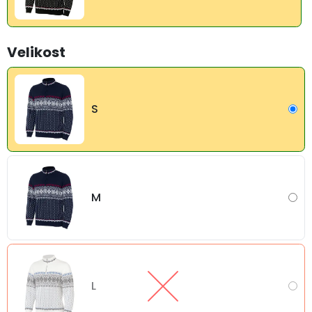
Velikost
S
M
L