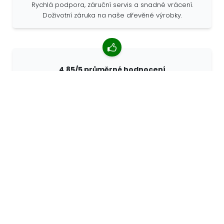
Rychlá podpora, záruční servis a snadné vrácení.
Doživotní záruka na naše dřevěné výrobky.
4,85/5 průměrné hodnocení
Více než 7400 recenzí od zákazníků z celého světa. 98%
zákazníků nás doporučuje.
Personalizované objednávky
68travel je originální výrobce, což znamená, že
můžeme rychle vytvořit individuální objednávky podle
vašich přání.