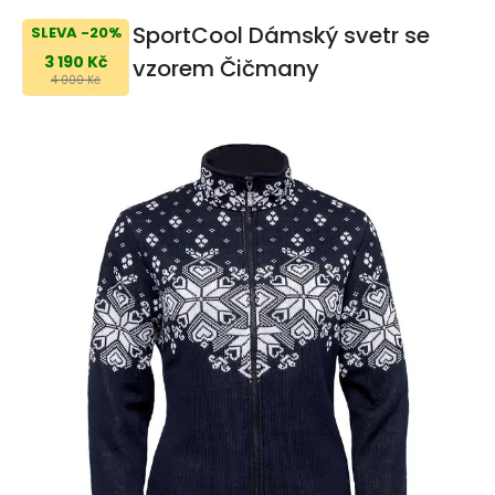
SportCool Dámský svetr se
SLEVA -20%
3 190 Kč
vzorem Čičmany
4 000 Kč