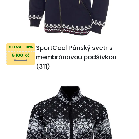
SportCool Pánský svetr s
SLEVA -18%
5 100 Kč
membránovou podšívkou
6 250 Kč
(311)