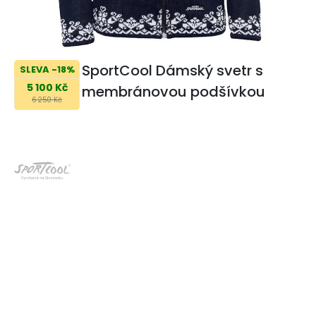
SportCool Dámský svetr s
SLEVA -18%
5 100 Kč
membránovou podšívkou
6 250 Kč