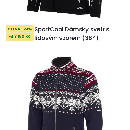
SportCool Dámsky svetr s
SLEVA -23%
3 190 Kč
lidovým vzorem (384)
od