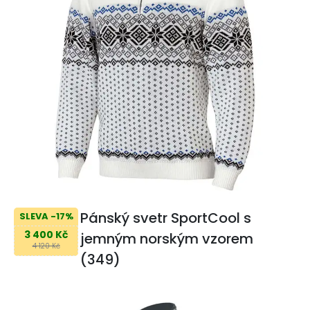
Pánský svetr SportCool s
SLEVA -17%
3 400 Kč
jemným norským vzorem
4 120 Kč
(349)