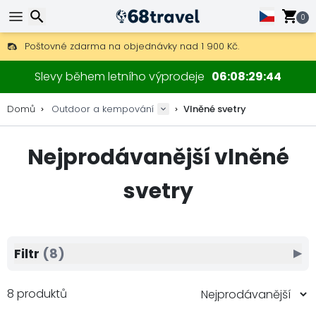
0
Poštovné zdarma na objednávky nad 1 900 Kč.
30 dní na vrácení, 90 dní na dřevěné mapy a dekorace.
Hledat
Nejlepší ceny na outdoor vybavení a doplňky.
Slevy během letního výprodeje
06
08
29
43
Domů
Outdoor a kempování
Vlněné svetry
Nejprodávanější vlněné
Hledat
svetry
Filtr
(8)
▶
8 produktů