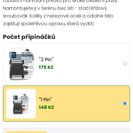
robustní náhradní přezka pro široké bederní pásy.
Namontujete ji v terénu bez šití - stačí křížový
šroubovák. Kolíky z nerezové oceli a odolné tělo
zajišťují spolehlivou opravu, která vydrží.
Počet připínáčků
"2 Pin"
175 Kč
"1 Pin"
148 Kč