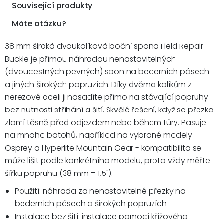
Související produkty
Máte otázku?
38 mm široká dvoukolíková boční spona Field Repair
Buckle je přímou náhradou nenastavitelných
(dvoucestných pevných) spon na bederních pásech
a jiných širokých popruzích. Díky dvěma kolíkům z
nerezové oceli ji nasadíte přímo na stávající popruhy
bez nutnosti stříhání a šití. Skvělé řešení, když se přezka
zlomí těsně před odjezdem nebo během túry. Pasuje
na mnoho batohů, například na vybrané modely
Osprey a Hyperlite Mountain Gear - kompatibilita se
může lišit podle konkrétního modelu, proto vždy měřte
šířku popruhu (38 mm = 1,5").
Použití: náhrada za nenastavitelné přezky na
bederních pásech a širokých popruzích
Instalace bez šití: instalace pomocí křížového