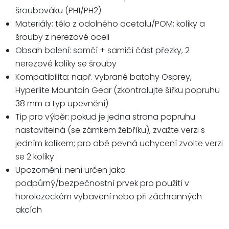
šroubováku (PH1/PH2)
Materiály: tělo z odolného acetalu/POM; kolíky a
šrouby z nerezové oceli
Obsah balení: samčí + samičí část přezky, 2
nerezové kolíky se šrouby
Kompatibilita: např. vybrané batohy Osprey,
Hyperlite Mountain Gear (zkontrolujte šířku popruhu
38 mm a typ upevnění)
Tip pro výběr: pokud je jedna strana popruhu
nastavitelná (se zámkem žebříku), zvažte verzi s
jedním kolíkem; pro obě pevná uchycení zvolte verzi
se 2 kolíky
Upozornění: není určen jako
podpůrný/bezpečnostní prvek pro použití v
horolezeckém vybavení nebo při záchranných
akcích