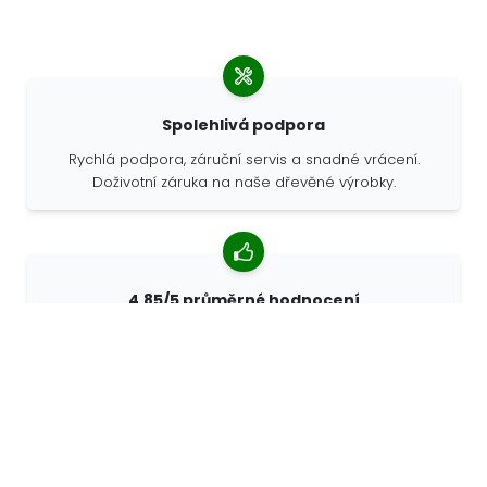
Spolehlivá podpora
Rychlá podpora, záruční servis a snadné vrácení.
Doživotní záruka na naše dřevěné výrobky.
4,85/5 průměrné hodnocení
Více než 7400 recenzí od zákazníků z celého světa. 98%
zákazníků nás doporučuje.
Personalizované objednávky