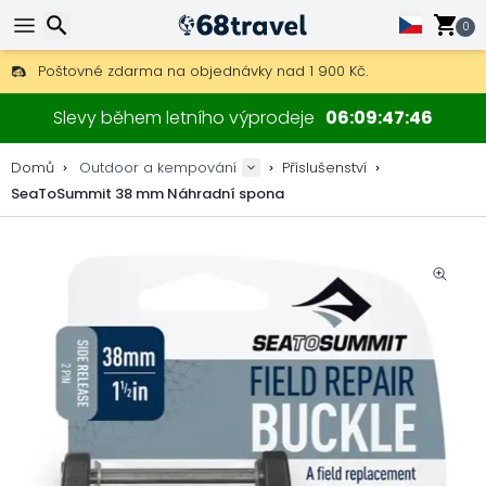
0
Poštovné zdarma na objednávky nad 1 900 Kč.
30 dní na vrácení, 90 dní na dřevěné mapy a dekorace.
Hledat
Nejlepší ceny na outdoor vybavení a doplňky.
Slevy během letního výprodeje
06
09
47
45
Domů
Outdoor a kempování
Příslušenství
SeaToSummit 38 mm Náhradní spona
Hledat