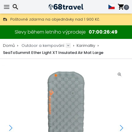
0
Poštovné zdarma na objednávky nad 1 900 Kč.
30 dní na vrácení, 90 dní na dřevěné mapy a dekorace.
Hledat
Nejlepší ceny na outdoor vybavení a doplňky.
Slevy během letního výprodeje
07
00
26
48
Domů
Outdoor a kempování
Karimatky
SeaToSummit Ether Light XT Insulated Air Mat Large
Hledat