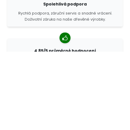
Spolehlivá podpora
Rychlá podpora, záruční servis a snadné vrácení.
Doživotní záruka na naše dřevěné výrobky.
4,85/5 průměrné hodnocení
Více než 7400 recenzí od zákazníků z celého světa. 98%
zákazníků nás doporučuje.
Personalizované objednávky
68travel je originální výrobce, což znamená, že
můžeme rychle vytvořit individuální objednávky podle
vašich přání.