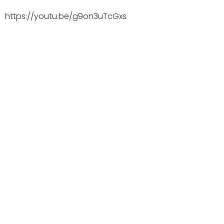
https://youtu.be/g9on3uTcGxs