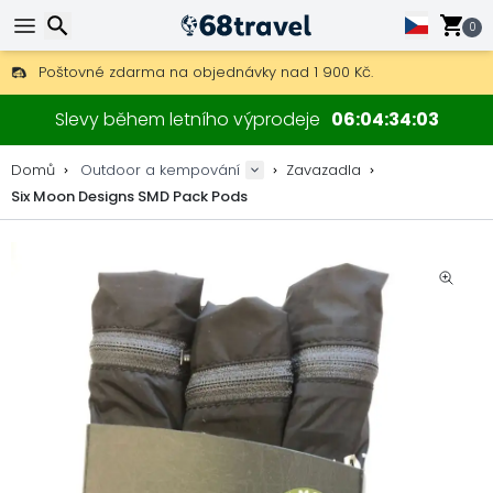
0
Poštovné zdarma na objednávky nad 1 900 Kč.
30 dní na vrácení, 90 dní na dřevěné mapy a dekorace.
Hledat
Nejlepší ceny na outdoor vybavení a doplňky.
Slevy během letního výprodeje
06
04
34
03
Domů
Outdoor a kempování
Zavazadla
Six Moon Designs SMD Pack Pods
Hledat