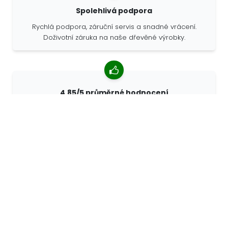
Spolehlivá podpora
Rychlá podpora, záruční servis a snadné vrácení.
Doživotní záruka na naše dřevěné výrobky.
4,85/5 průměrné hodnocení
Více než 7400 recenzí od zákazníků z celého světa. 98%
zákazníků nás doporučuje.
Personalizované objednávky
68travel je originální výrobce, což znamená, že
můžeme rychle vytvořit individuální objednávky podle
vašich přání.