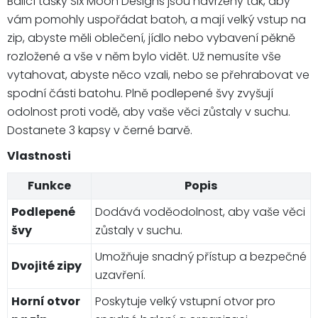
Balicí tašky Six Moon Designs jsou navrženy tak, aby
vám pomohly uspořádat batoh, a mají velký vstup na
zip, abyste měli oblečení, jídlo nebo vybavení pěkně
rozložené a vše v něm bylo vidět. Už nemusíte vše
vytahovat, abyste něco vzali, nebo se přehrabovat ve
spodní části batohu. Plně podlepené švy zvyšují
odolnost proti vodě, aby vaše věci zůstaly v suchu.
Dostanete 3 kapsy v černé barvě.
Vlastnosti
Funkce
Popis
Podlepené
Dodává voděodolnost, aby vaše věci
švy
zůstaly v suchu.
Umožňuje snadný přístup a bezpečné
Dvojité zipy
uzavření.
Horní otvor
Poskytuje velký vstupní otvor pro