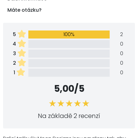
Máte otázku?
5
100%
2
4
0
3
0
2
0
1
0
5,00/5
Na základě 2 recenzí