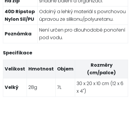
na zip
snadné balení a organizaci.
40D Ripstop
Odolný a lehký materiál s povrchovou
Nylon Sil/PU
úpravou ze silikonu/polyuretanu.
Není určen pro dlouhodobé ponoření
Poznámka
pod vodu.
Specifikace
Rozměry
Velikost
Hmotnost
Objem
(cm/palce)
30 x 20 x 10 cm (12 x 6
Velký
28g
7L
x 4")