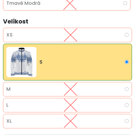
Tmavě Modrá
Velikost
XS
S
M
L
XL