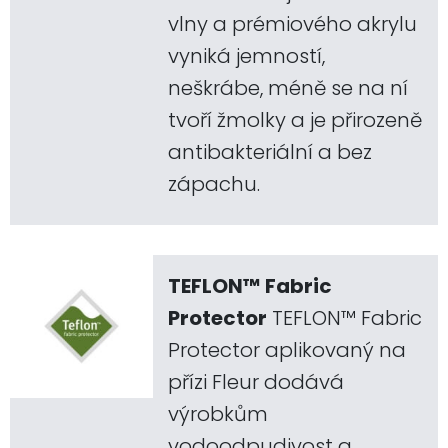
vlny a prémiového akrylu
vyniká jemností,
neškrábe, méně se na ní
tvoří žmolky a je přirozeně
antibakteriální a bez
zápachu.
TEFLON™ Fabric
Protector
TEFLON™ Fabric
Protector aplikovaný na
přízi Fleur dodává
výrobkům
vodoodpudivost a