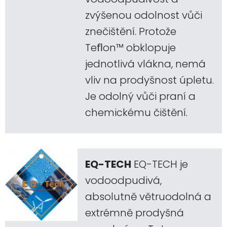
zvýšenou odolnost vůči
znečištění. Protože
Teﬂon™ obklopuje
jednotlivá vlákna, nemá
vliv na prodyšnost úpletu.
Je odolný vůči praní a
chemickému čištění.
EQ-TECH
EQ-TECH je
vodoodpudivá,
absolutně větruodolná a
extrémně prodyšná