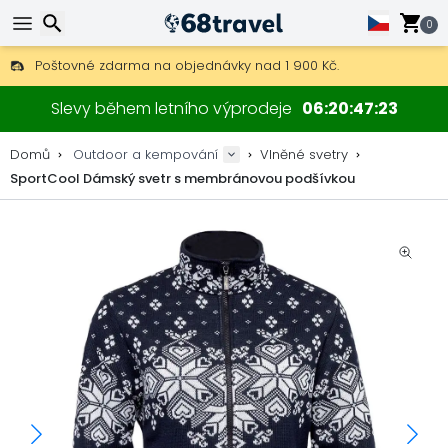
0
Poštovné zdarma na objednávky nad 1 900 Kč.
30 dní na vrácení, 90 dní na dřevěné mapy a dekorace.
Hledat
Nejlepší ceny na outdoor vybavení a doplňky.
Slevy během letního výprodeje
06
20
47
22
Domů
Outdoor a kempování
Vlněné svetry
SportCool Dámský svetr s membránovou podšívkou
Hledat