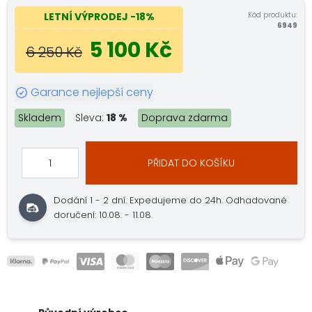
Kód produktu:
LETNÍ VÝPRODEJ
-18%
6949
5 100 Kč
6 250 Kč
Garance nejlepší ceny
Skladem
Sleva:
18 %
Doprava zdarma
PŘIDAT DO KOŠÍKU
Dodání 1 - 2 dní.
Expedujeme do 24h.
Odhadované
doručení: 10.08. - 11.08.