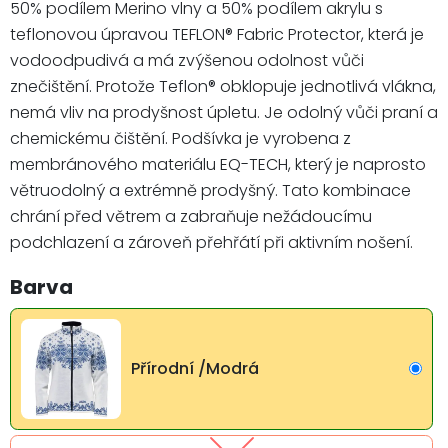
50% podílem Merino vlny a 50% podílem akrylu s
teflonovou úpravou TEFLON® Fabric Protector, která je
vodoodpudivá a má zvýšenou odolnost vůči
znečištění. Protože Teflon® obklopuje jednotlivá vlákna,
nemá vliv na prodyšnost úpletu. Je odolný vůči praní a
chemickému čištění. Podšívka je vyrobena z
membránového materiálu EQ-TECH, který je naprosto
větruodolný a extrémně prodyšný. Tato kombinace
chrání před větrem a zabraňuje nežádoucímu
podchlazení a zároveň přehřátí při aktivním nošení.
Barva
Přírodní /Modrá